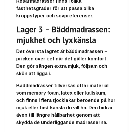
Resårmadrasser finns i olika
fasthetsgrader för att passa olika
kroppstyper och sovpreferenser.
Lager 3 – Bäddmadrassen:
mjukhet och lyxkänsla
Det översta lagret är
bäddmadrassen
–
pricken över i:et när det gäller komfort.
Den gör sängen extra mjuk, följsam och
skön att ligga i.
Bäddmadrasser tillverkas ofta i material
som
memory foam
,
latex
eller
kallskum
,
och finns i flera tjocklekar beroende på hur
mjuk eller fast känsla du vill ha. Den bidrar
även till längre hållbarhet genom att
skydda de underliggande madrasserna.