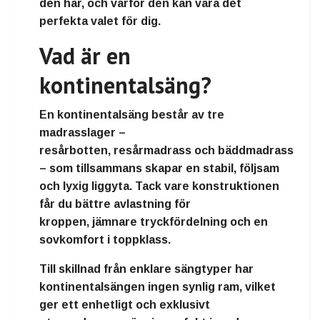
den har, och varför den kan vara det
perfekta valet för dig.
Vad är en
kontinentalsäng?
En
kontinentalsäng
består av
tre
madrasslager
–
resårbotten
,
resårmadrass
och
bäddmadrass
– som tillsammans skapar en stabil, följsam
och lyxig liggyta. Tack vare konstruktionen
får du
bättre avlastning för
kroppen
,
jämnare tryckfördelning
och en
sovkomfort i toppklass
.
Till skillnad från enklare sängtyper har
kontinentalsängen ingen synlig ram, vilket
ger ett
enhetligt och exklusivt