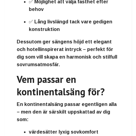
✅ Möjlighet att välja
fasthet
efter
behov
✅
Lång livslängd
tack vare gedigen
konstruktion
Dessutom ger sängens höjd ett
elegant
och hotellinspirerat intryck
– perfekt för
dig som vill skapa en harmonisk och stilfull
sovrumsatmosfär.
Vem passar en
kontinentalsäng för?
En kontinentalsäng passar egentligen alla
– men den är särskilt uppskattad av dig
som:
värdesätter
lyxig sovkomfort