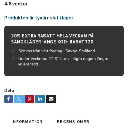
4-6 veckor
Produkten är tyvärr slut i lager.
20% EXTRA RABATT HELA VECKAN PÅ
SÄNGKLÄDER! ANGE KOD: RABATT20
Skickas från vårt företag i Sävsjö-Småland
Under Veckorna 27-31 har vi några dagars längre
leveranstid.
Dela
INFORMATION
RECENSIONER