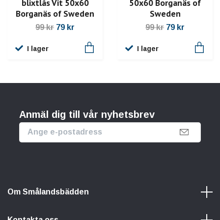
blixtlås Vit 50x60
50x60 Borganäs of
Borganäs of Sweden
Sweden
99 kr
79 kr
99 kr
79 kr
I lager
I lager
Anmäl dig till vår nyhetsbrev
Om Smålandsbädden
Kontakta oss