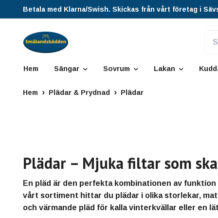
Betala med Klarna/Swish. Skickas från vårt företag i Säv
Hem
Sängar
Sovrum
Lakan
Kudd
Hem
Plädar & Prydnad
Plädar
Plädar – Mjuka filtar som sk
En pläd är den perfekta kombinationen av funktion 
vårt sortiment hittar du plädar i olika storlekar, m
och värmande pläd för kalla vinterkvällar eller en l