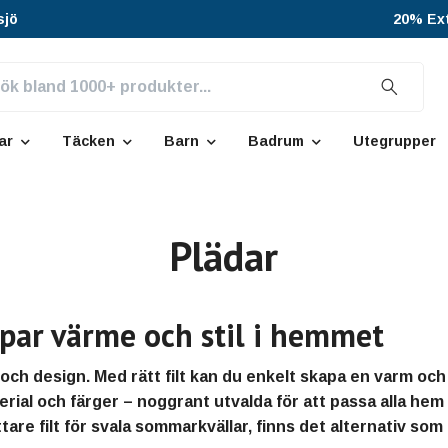
sjö
20% Ext
ar
Täcken
Barn
Badrum
Utegrupper
Plädar
apar värme och stil i hemmet
och design. Med rätt filt kan du enkelt skapa en varm o
aterial och färger – noggrant utvalda för att passa alla he
ättare filt för svala sommarkvällar, finns det alternativ s