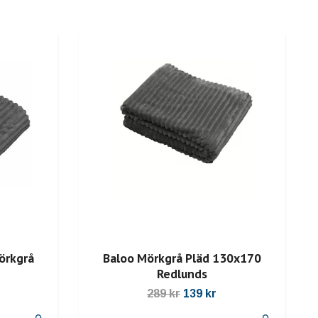
örkgrå
Baloo Mörkgrå Pläd 130x170
Redlunds
289 kr
139 kr