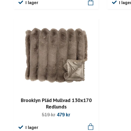
I lage
I lager
Brooklyn Pläd Mullvad 130x170
Redlunds
519 kr
479 kr
I lager