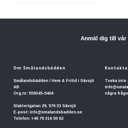
Anmäl dig till vå
Om Smålandsbädden
Kontakta
Smålandsbädden / Hem & Fritid i Sävsjö
Tveka inte 
AB
info@smal
Org.nr: 559345-5404
några frågo
Slakterigatan 29, 576 33 Sävsjö
E-post:
info@smalandsbadden.se
Telefon:
+46 76 316 50 62