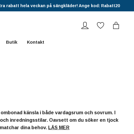
ra rabatt hela veckan på sängkläder! Ange kod: Rabatt20
Butik
Kontakt
ch ombonad känsla i både vardagsrum och sovrum. I
m och inredningsstilar. Oavsett om du söker en tjock
om matchar dina behov.
LÄS MER