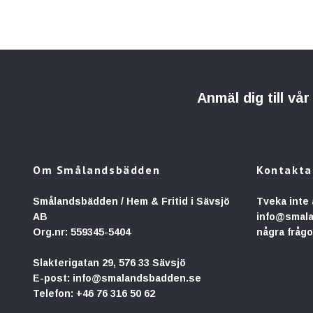
Anmäl dig till vå
Om Smålandsbädden
Kontakta
Smålandsbädden / Hem & Fritid i Sävsjö
Tveka inte 
AB
info@smal
Org.nr: 559345-5404
några frågo
Slakterigatan 29, 576 33 Sävsjö
E-post:
info@smalandsbadden.se
Telefon:
+46 76 316 50 62