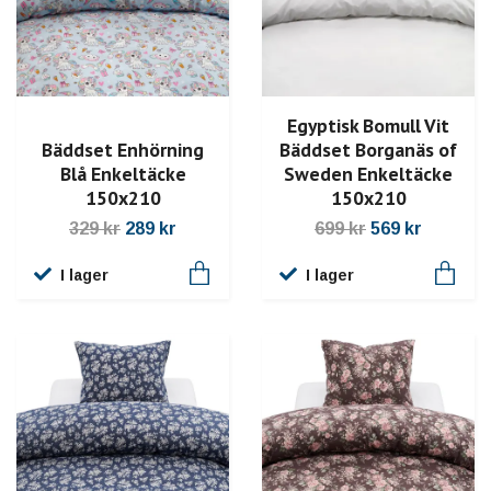
Egyptisk Bomull Vit
Bäddset Enhörning
Bäddset Borganäs of
Blå Enkeltäcke
Sweden Enkeltäcke
150x210
150x210
329 kr
289 kr
699 kr
569 kr
I lager
I lager