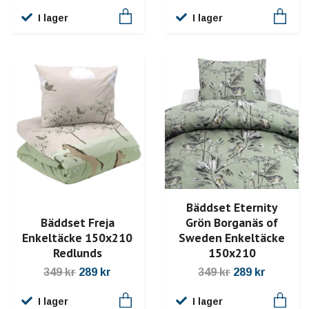
I lager
I lager
Bäddset Eternity
Grön Borganäs of
Bäddset Freja
Sweden Enkeltäcke
Enkeltäcke 150x210
150x210
Redlunds
349 kr
289 kr
349 kr
289 kr
I lager
I lager