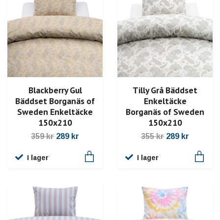
Blackberry Gul
Tilly Grå Bäddset
Bäddset Borganäs of
Enkeltäcke
Sweden Enkeltäcke
Borganäs of Sweden
150x210
150x210
359 kr
289 kr
355 kr
289 kr
I lager
I lager