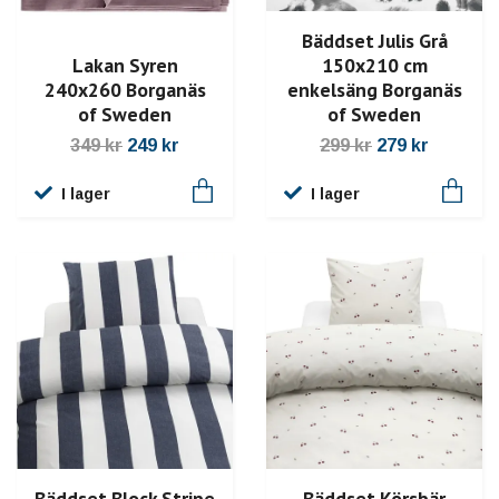
Bäddset Julis Grå
150x210 cm
Lakan Syren
enkelsäng Borganäs
240x260 Borganäs
of Sweden
of Sweden
299 kr
279 kr
349 kr
249 kr
I lager
I lager
Bäddset Block Stripe
Bäddset Körsbär