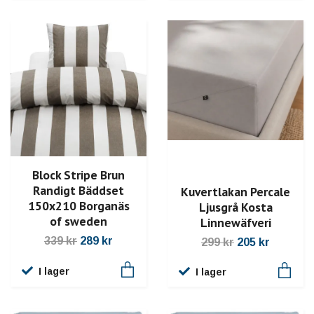
Block Stripe Brun
Randigt Bäddset
Kuvertlakan Percale
150x210 Borganäs
Ljusgrå Kosta
of sweden
Linnewäfveri
339 kr
289 kr
299 kr
205 kr
I lager
I lager