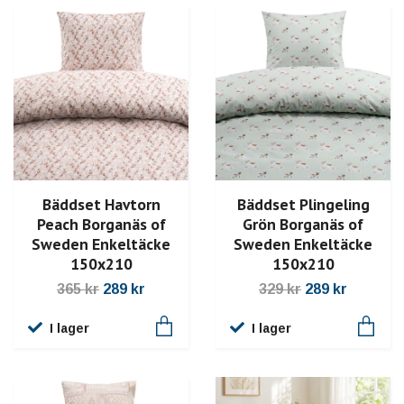
Bäddset Havtorn
Bäddset Plingeling
Peach Borganäs of
Grön Borganäs of
Sweden Enkeltäcke
Sweden Enkeltäcke
150x210
150x210
365 kr
289 kr
329 kr
289 kr
I lager
I lager