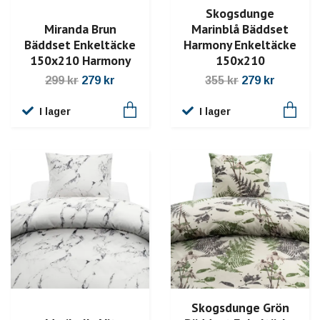
Skogsdunge
Miranda Brun
Marinblå Bäddset
Bäddset Enkeltäcke
Harmony Enkeltäcke
150x210 Harmony
150x210
299 kr
279 kr
355 kr
279 kr
I lager
I lager
Skogsdunge Grön