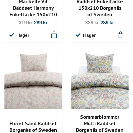
Maribelle Vit
Bäddset Enkeltäcke
Bäddset Harmony
150x210 Borganäs
Enkeltäcke 150x210
of Sweden
319 kr
289 kr
339 kr
289 kr
I lager
I lager
Sommarblommor
Floret Sand Bäddset
Multi Bäddset
Borganäs of Sweden
Borganäs of Sweden