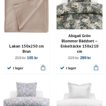
Abigail Grön
Blommor Bäddset –
Enkeltäcke 150x210
Lakan 150x250 cm
cm
Brun
319 kr
289 kr
219 kr
165 kr
I lager
I lager