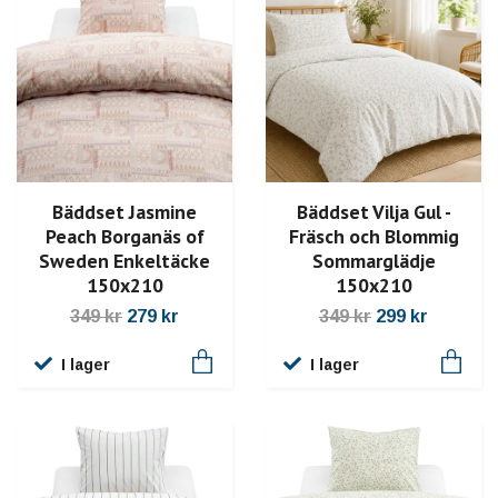
Bäddset Jasmine
Bäddset Vilja Gul -
Peach Borganäs of
Fräsch och Blommig
Sweden Enkeltäcke
Sommarglädje
150x210
150x210
349 kr
279 kr
349 kr
299 kr
I lager
I lager