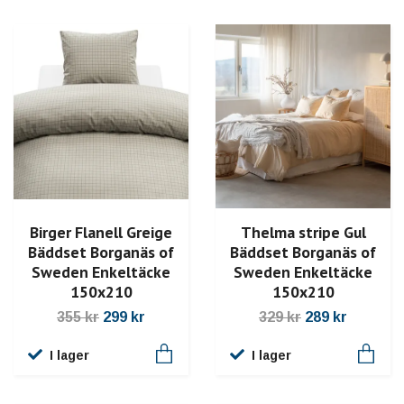
Thelma stripe Gul
Birger Flanell Greige
Bäddset Borganäs of
Bäddset Borganäs of
Sweden Enkeltäcke
Sweden Enkeltäcke
150x210
150x210
329 kr
289 kr
355 kr
299 kr
I lager
I lager