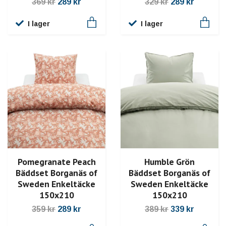
369 kr
289 kr
329 kr
289 kr
I lager
I lager
Pomegranate Peach
Humble Grön
Bäddset Borganäs of
Bäddset Borganäs of
Sweden Enkeltäcke
Sweden Enkeltäcke
150x210
150x210
359 kr
289 kr
389 kr
339 kr