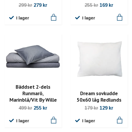
299 kr
279 kr
255 kr
169 kr
I lager
I lager
Bäddset 2-dels
Runmarö,
Dream sovkudde
Marinblå/Vit By Wille
50x60 låg Redlunds
499 kr
255 kr
179 kr
129 kr
I lager
I lager