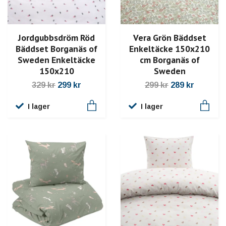
Jordgubbsdröm Röd
Vera Grön Bäddset
Bäddset Borganäs of
Enkeltäcke 150x210
Sweden Enkeltäcke
cm Borganäs of
150x210
Sweden
329 kr
299 kr
299 kr
289 kr
I lager
I lager