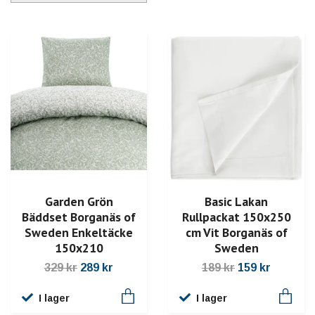
Basic Lakan
Garden Grön
Rullpackat 150x250
Bäddset Borganäs of
cm Vit Borganäs of
Sweden Enkeltäcke
Sweden
150x210
189 kr
159 kr
329 kr
289 kr
I lager
I lager