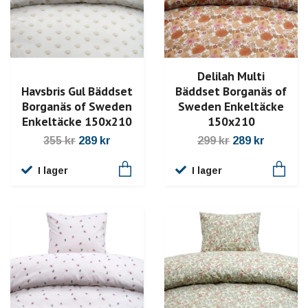
Delilah Multi
Havsbris Gul Bäddset
Bäddset Borganäs of
Borganäs of Sweden
Sweden Enkeltäcke
Enkeltäcke 150x210
150x210
355 kr
289 kr
299 kr
289 kr
I lager
I lager