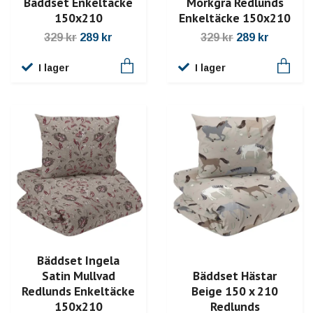
Mörkgrå Redlunds
Bäddset Enkeltäcke
Enkeltäcke 150x210
150x210
329 kr
289 kr
329 kr
289 kr
I lager
I lager
Bäddset Ingela
Satin Mullvad
Bäddset Hästar
Redlunds Enkeltäcke
Beige 150 x 210
150x210
Redlunds