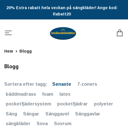
20% Extra rabatt hela veckan på sängkläder! Ange kod:
Rabatt20
Hem
Blogg
Blogg
Sortera efter tagg:
Senaste
7-zoners
bäddmadrass
foam
latex
pocketfjädersystem
pocketfjädrar
polyeter
Säng
Sängar
Sänggavel
Sänggavlar
sängkläder
Sova
Sovrum