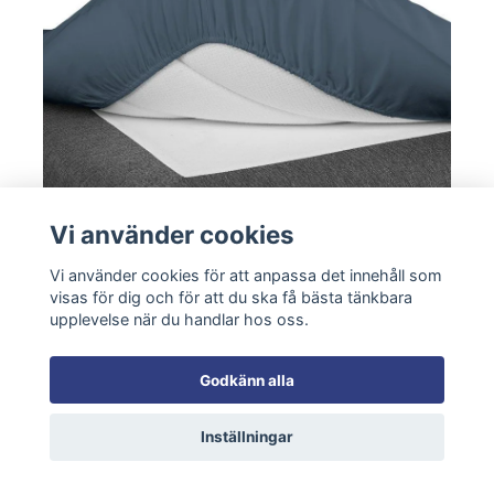
Vi använder cookies
Vi använder cookies för att anpassa det innehåll som
visas för dig och för att du ska få bästa tänkbara
upplevelse när du handlar hos oss.
21/02, 2025
av Smålandsbädden
Hur ofta ska man byta lakan? Guide till
Godkänn alla
rena och fräscha sängkläder
Inställningar
Att regelbundet byta och tvätta sina
sängkläder är viktigt för både komfort,