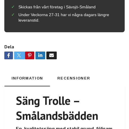
Skickas från vårt företag i Sävsjö-Småland
Under Veckorna 27-31 har vi några dagars längre
leveranstid.
Dela
INFORMATION
RECENSIONER
Säng Trolle –
Smålandsbädden
En kvalitetssäng med stabil grund, följsam