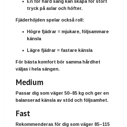
En
för hård säng
kan skapa för stort
tryck på axlar och höfter.
Fjäderhöjden
spelar också roll:
Högre fjädrar
= mjukare, följsammare
känsla
Lägre fjädrar
= fastare känsla
För bästa komfort bör samma hårdhet
väljas i hela sängen.
Medium
Passar dig som väger
50–85 kg
och ger en
balanserad känsla av stöd och följsamhet.
Fast
Rekommenderas för dig som väger
85–115