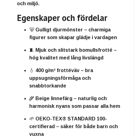
och miljö.
Egenskaper och fördelar
🐻
Gulligt djurmönster
– charmiga
figurer som skapar glädje i vardagen
🧵
Mjuk och slitstark bomullsfrotté
–
hög kvalitet med lång livslängd
💧
400 g/m² frottéväv
– bra
uppsugningsförmåga och
snabbtorkande
🌾
Beige linnefärg
– naturlig och
harmonisk nyans som passar alla hem
🌱
OEKO-TEX® STANDARD 100-
certifierad
– säker för både barn och
vuxna