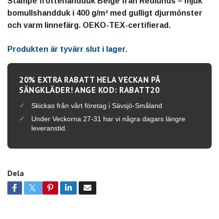
Stampe frottéhandduk Beige från Redlunds – mjuk
bomullshandduk i 400 g/m² med gulligt djurmönster
och varm linnefärg. OEKO-TEX-certifierad.
Produkten är tyvärr slut i lager.
20% EXTRA RABATT HELA VECKAN PÅ
SÄNGKLÄDER! ANGE KOD: RABATT20
Skickas från vårt företag i Sävsjö-Småland
Under Veckorna 27-31 har vi några dagars längre
leveranstid.
Dela