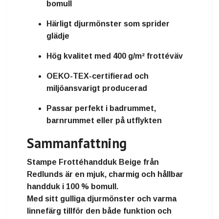
bomull
Härligt djurmönster som sprider
glädje
Hög kvalitet med 400 g/m² frottéväv
OEKO-TEX-certifierad och
miljöansvarigt producerad
Passar perfekt i badrummet,
barnrummet eller på utflykten
Sammanfattning
Stampe Frottéhandduk Beige
från
Redlunds
är en
mjuk, charmig och hållbar
handduk
i 100 % bomull.
Med sitt
gulliga djurmönster
och
varma
linnefärg
tillför den både
funktion och