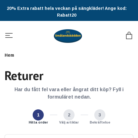
20% Extra rabatt hela veckan på sängkläder! Ange kod:
Rabatt20
Hem
Returer
Har du fått fel vara eller ångrat ditt köp? Fyll i
formuläret nedan.
1
2
3
Hitta order
Välj artiklar
Bekräftelse