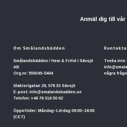
Anmäl dig till vå
Om Smålandsbädden
Kontakta
Smålandsbädden / Hem & Fritid i Sävsjö
Tveka inte 
AB
info@smal
Org.nr: 559345-5404
några frågo
Slakterigatan 29, 576 33 Sävsjö
E-post:
info@smalandsbadden.se
Telefon:
+46 76 316 50 62
Öppettider: Måndag–Lördag 09:00–18:00
(CET)