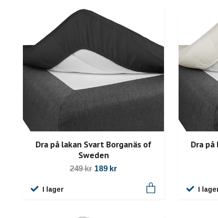
Dra på lakan Svart Borganäs of
Dra på 
Sweden
249 kr
189 kr
I lager
I lage