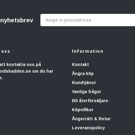
r nyhetsbrev
 oss
Information
att kontakta oss på
Kontakt
andsbadden.se
om du har
Ångra köp
r.
Kundtjänst
Vanliga frågor
Bli återförsäljare
Köpvillkor
Ångerrätt & Retur
Leveranspolicy