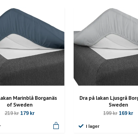
lakan Marinblå Borganäs
Dra på lakan Ljusgrå Bor
of Sweden
Sweden
219 kr
179 kr
199 kr
169 kr
r
I lager