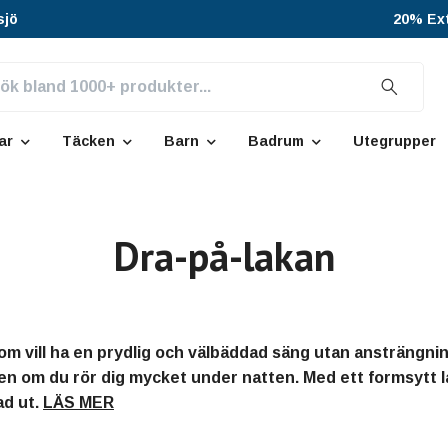
sjö
20% Ext
ar
Täcken
Barn
Badrum
Utegrupper
Dra-på-lakan
som vill ha en prydlig och välbäddad säng utan ansträngni
en om du rör dig mycket under natten. Med ett formsytt lak
ad ut.
LÄS MER