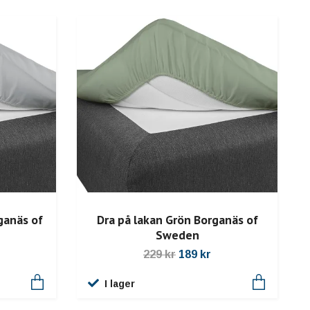
ganäs of
Dra på lakan Grön Borganäs of
Sweden
229 kr
189 kr
I lager