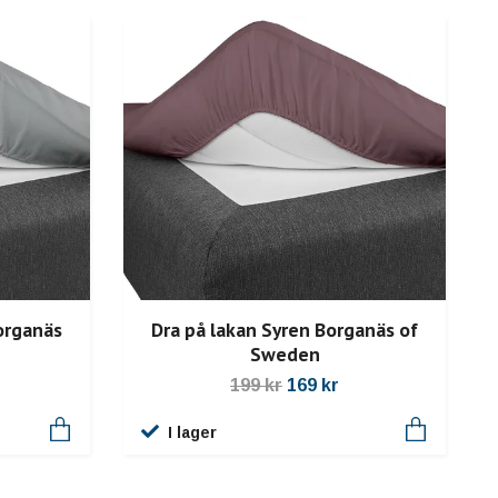
organäs
Dra på lakan Syren Borganäs of
Sweden
199 kr
169 kr
I lager