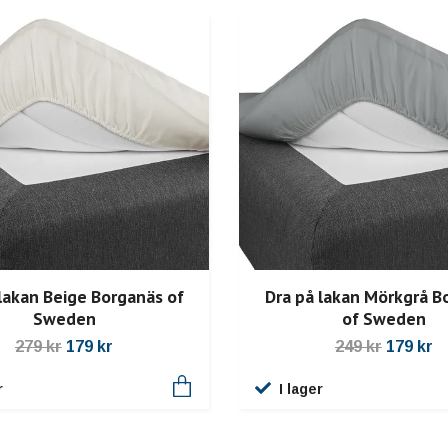
lakan Beige Borganäs of
Dra på lakan Mörkgrå B
Sweden
of Sweden
279 kr
179 kr
249 kr
179 kr
r
I lager