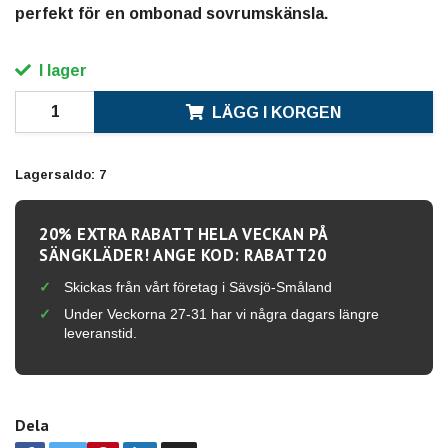
perfekt för en ombonad sovrumskänsla.
I lager
LÄGG I KORGEN
Lagersaldo:
7
20% EXTRA RABATT HELA VECKAN PÅ
SÄNGKLÄDER! ANGE KOD: RABATT20
Skickas från vårt företag i Sävsjö-Småland
Under Veckorna 27-31 har vi några dagars längre
leveranstid.
Dela