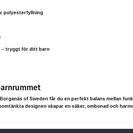
r polyesterfyllning
)
tryggt för ditt barn
 barnrummet
Borganäs of Sweden
får du en perfekt balans mellan
funk
enomtänkta designen skapar en
säker, ombonad och harmo