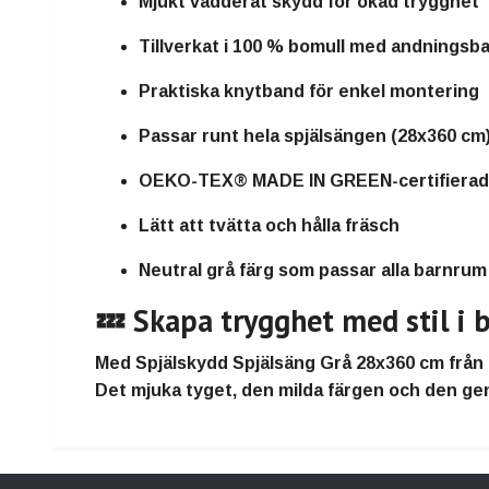
Mjukt vadderat skydd för ökad trygghet
Tillverkat i 100 % bomull med andningsba
Praktiska knytband för enkel montering
Passar runt hela spjälsängen (28x360 cm
OEKO-TEX® MADE IN GREEN-certifierad – 
Lätt att tvätta och hålla fräsch
Neutral grå färg som passar alla barnrum
💤 Skapa trygghet med stil i
Med
Spjälskydd Spjälsäng Grå 28x360 cm
från
Det mjuka tyget, den milda färgen och den g