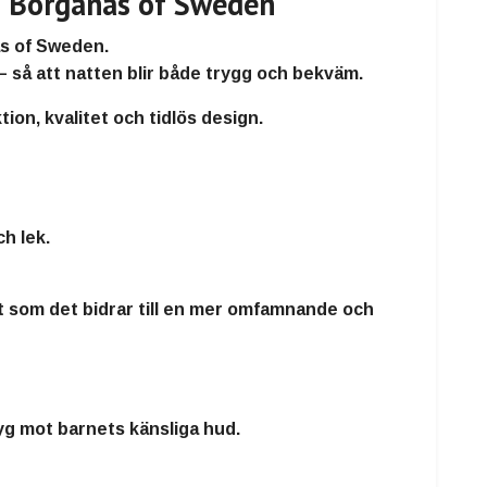
n Borganäs of Sweden
s of Sweden
.
– så att natten blir både trygg och bekväm.
ion, kvalitet och tidlös design.
h lek.
t som det bidrar till en mer
omfamnande och
 tyg mot barnets känsliga hud.