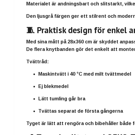
Materialet är
andningsbart och slitstarkt
, vil
Den
ljusgrå färgen
ger ett stilrent och moder
🧵 Praktisk design för enkel 
Med sina
mått på 28x360 cm
är skyddet anpass
De
flera knytbanden
gör det enkelt att monter
Tvättråd:
Maskintvätt i
40 °C
med milt tvättmedel
Ej blekmedel
Lätt tumling
går bra
Tvättas
separat de första gångerna
Tyget är lätt att rengöra och bibehåller både 