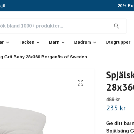
sjö
20% Ext
ar
Täcken
Barn
Badrum
Utegrupper
ng Grå Baby 28x360 Borganäs of Sweden
Spjäls
28x36
489 kr
235 kr
Ge ditt bar
Spjälsäng G