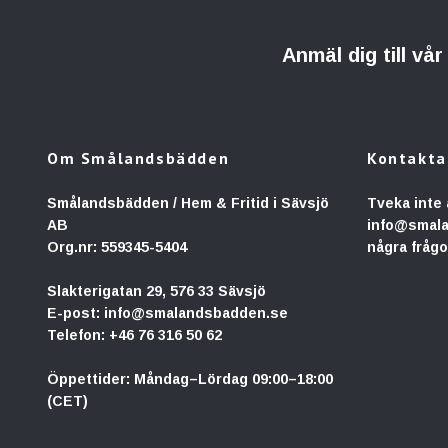
Anmäl dig till vå
Om Smålandsbädden
Kontakta
Smålandsbädden / Hem & Fritid i Sävsjö
Tveka inte 
AB
info@smal
Org.nr: 559345-5404
några frågo
Slakterigatan 29, 576 33 Sävsjö
E-post:
info@smalandsbadden.se
Telefon:
+46 76 316 50 62
Öppettider: Måndag–Lördag 09:00–18:00
(CET)