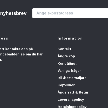
r nyhetsbrev
 oss
Information
att kontakta oss på
Kontakt
andsbadden.se
om du har
Ångra köp
r.
Kundtjänst
Vanliga frågor
Bli återförsäljare
Köpvillkor
Ångerrätt & Retur
Leveranspolicy
Betalningspolicy