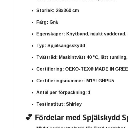
Storlek:
28x360 cm
Färg:
Grå
Egenskaper:
Knytband, mjukt vadderad, 
Typ:
Spjälsängsskydd
Tvättråd:
Maskintvätt 40 °C, lätt tumling
Certifiering:
OEKO-TEX® MADE IN GRE
Certifieringsnummer:
M1YLGHPU5
Antal per förpackning:
1
Testinstitut:
Shirley
💕 Fördelar med Spjälskydd S