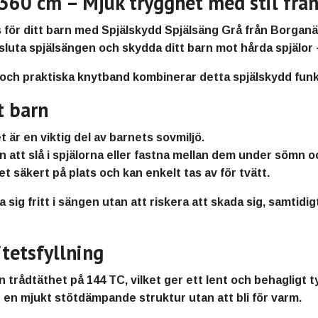
360 cm – Mjuk trygghet med stil frå
s
för ditt barn med
Spjälskydd Spjälsäng Grå
från
Borganä
luta spjälsängen och skydda ditt barn mot hårda spjälor 
och
praktiska knytband
kombinerar detta spjälskydd funkt
t barn
t är en viktig del av barnets sovmiljö.
 att slå i spjälorna eller fastna mellan dem under sömn oc
t säkert på plats och kan enkelt tas av för tvätt.
 sig fritt i sängen utan att riskera att skada sig, samtidig
tetsfyllning
en
trådtäthet på 144 TC
, vilket ger ett lent och behagligt
r en
mjukt stötdämpande struktur
utan att bli för varm.