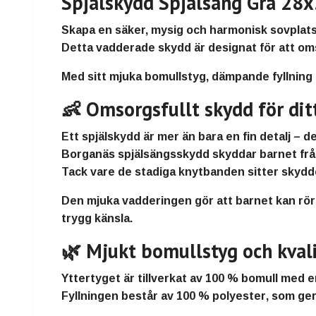
Spjälskydd Spjälsäng Grå 28x
Skapa en
säker, mysig och harmonisk sovplat
Detta vadderade skydd är designat för att oms
Med sitt
mjuka bomullstyg
,
dämpande fyllning
👶 Omsorgsfullt skydd för dit
Ett spjälskydd är mer än bara en fin detalj – de
Borganäs spjälsängsskydd
skyddar barnet från
Tack vare de
stadiga knytbanden
sitter skydde
Den
mjuka vadderingen
gör att barnet kan röra
trygg känsla
.
🌿 Mjukt bomullstyg och kvali
Yttertyget är tillverkat av
100 % bomull
med 
Fyllningen består av
100 % polyester
, som ge