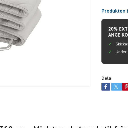
Produkten är
20% EXT
ANGE KO
Skicka
Under 
Dela