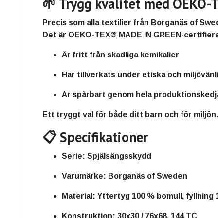
🌱 Trygg kvalitet med OEKO
Precis som alla textilier från
Borganäs of Swe
Det är
OEKO-TEX® MADE IN GREEN-certifier
Är
fritt från skadliga kemikalier
Har
tillverkats under etiska och miljövän
Är
spårbart genom hela produktionskedj
Ett tryggt val för både ditt barn och för miljön.
📋 Specifikationer
Serie:
Spjälsängsskydd
Varumärke:
Borganäs of Sweden
Material:
Yttertyg 100 % bomull, fyllning
Konstruktion:
30x30 / 76x68, 144 TC