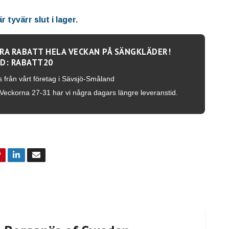
 tyvärr slut i lager.
RA RABATT HELA VECKAN PÅ SÄNGKLÄDER!
D: RABATT20
s från vårt företag i Sävsjö-Småland
Veckorna 27-31 har vi några dagars längre leveranstid.