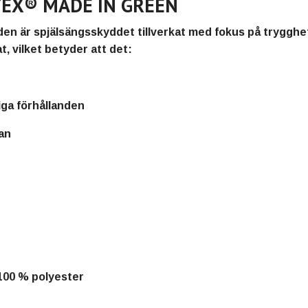
-TEX® MADE IN GREEN
den
är spjälsängsskyddet tillverkat med fokus på trygghet
at
, vilket betyder att det:
liga förhållanden
an
 100 % polyester