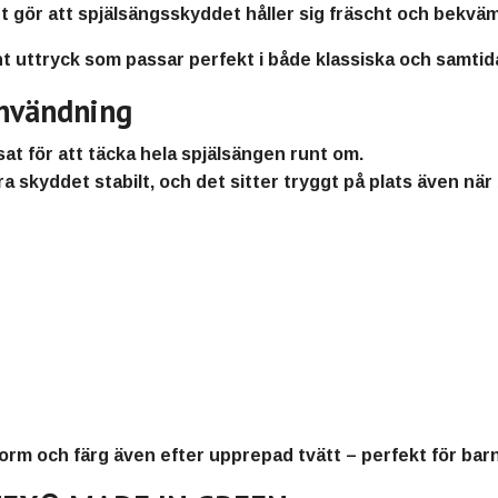
ket gör att spjälsängsskyddet håller sig fräscht och bekvä
nt uttryck som passar perfekt i både klassiska och samti
användning
at för att täcka hela spjälsängen runt om.
a skyddet stabilt, och det sitter tryggt på plats även när
form och färg även efter upprepad tvätt – perfekt för barn