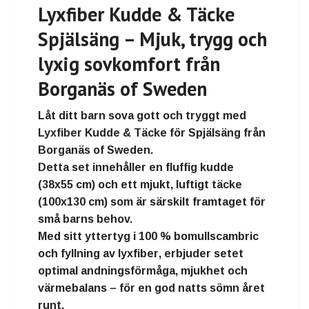
Lyxfiber Kudde & Täcke
Spjälsäng – Mjuk, trygg och
lyxig sovkomfort från
Borganäs of Sweden
Låt ditt barn sova gott och tryggt med
Lyxfiber Kudde & Täcke för Spjälsäng
från
Borganäs of Sweden
.
Detta set innehåller en
fluffig kudde
(38x55 cm)
och ett
mjukt, luftigt täcke
(100x130 cm)
som är särskilt framtaget för
små barns behov.
Med sitt yttertyg i
100 % bomullscambric
och fyllning av
lyxfiber
, erbjuder setet
optimal andningsförmåga, mjukhet och
värmebalans
– för en god natts sömn året
runt.