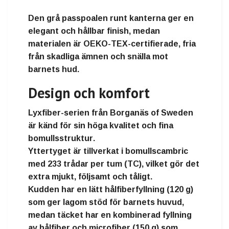
Den
grå passpoalen
runt kanterna ger en
elegant och hållbar finish
, medan
materialen är
OEKO-TEX-certifierade
, fria
från skadliga ämnen och snälla mot
barnets hud.
Design och komfort
Lyxfiber-serien från
Borganäs of Sweden
är känd för sin
höga kvalitet och fina
bomullsstruktur
.
Yttertyget är tillverkat i
bomullscambric
med 233 trådar per tum (TC)
, vilket gör det
extra mjukt, följsamt och tåligt
.
Kudden har en
lätt hålfiberfyllning (120 g)
som ger lagom stöd för barnets huvud,
medan täcket har en
kombinerad fyllning
av hålfiber och microfiber (150 g)
som