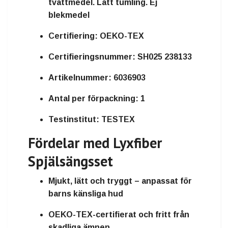
tvättmedel. Lätt tumling. Ej
blekmedel
Certifiering:
OEKO-TEX
Certifieringsnummer:
SH025 238133
Artikelnummer:
6036903
Antal per förpackning:
1
Testinstitut:
TESTEX
Fördelar med Lyxfiber
Spjälsängsset
Mjukt, lätt och tryggt – anpassat för
barns känsliga hud
OEKO-TEX-certifierat och fritt från
skadliga ämnen