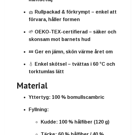
🧺
Rullpackad & förkrympt
– enkel att
förvara, håller formen
🌱
OEKO-TEX-certifierad
– säker och
skonsam mot barnets hud
💤
Ger en jämn, skön värme året om
💧
Enkel skötsel
– tvättas i 60 °C och
torktumlas lätt
Material
Yttertyg:
100 % bomullscambric
Fyllning:
Kudde: 100 % hålfiber (120 g)
Täcke: 60 % hålfiber / 40 %