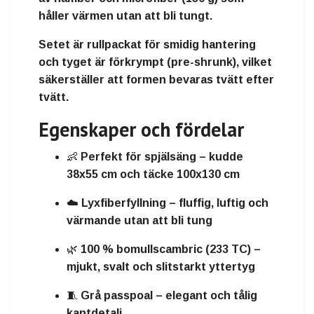
håller värmen utan att bli tungt.
Setet är
rullpackat för smidig hantering
och
tyget är förkrympt (pre-shrunk)
, vilket
säkerställer att formen bevaras tvätt efter
tvätt.
Egenskaper och fördelar
👶
Perfekt för spjälsäng
– kudde
38x55 cm och täcke 100x130 cm
☁️
Lyxfiberfyllning
– fluffig, luftig och
värmande utan att bli tung
🌿
100 % bomullscambric (233 TC)
–
mjukt, svalt och slitstarkt yttertyg
🧵
Grå passpoal
– elegant och tålig
kantdetalj