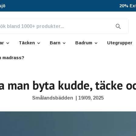
sjö
20% Ext
ar
Täcken
Barn
Badrum
Utegrupper
ch madrass?
ka man byta kudde, täcke o
Smålandsbädden
|
19/09, 2025