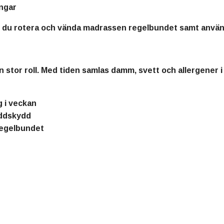
ängar
bör du rotera och vända madrassen regelbundet samt anv
 stor roll. Med tiden samlas damm, svett och allergener i 
g i veckan
ddskydd
regelbundet