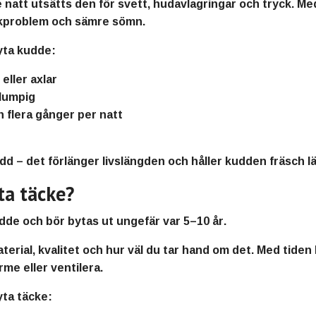
natt utsätts den för svett, hudavlagringar och tryck. Me
nackproblem och sämre sömn.
yta kudde:
eller axlar
klumpig
 flera gånger per natt
dd – det förlänger livslängden och håller kudden fräsch l
ta täcke?
udde och bör bytas ut ungefär var
5–10 år
.
terial, kvalitet och hur väl du tar hand om det. Med tiden 
me eller ventilera.
yta täcke: