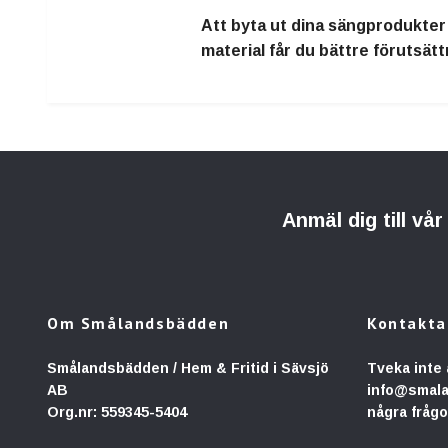
Att byta ut dina sängprodukter 
material får du bättre förutsätt
Anmäl dig till vå
Om Smålandsbädden
Kontakta
Smålandsbädden / Hem & Fritid i Sävsjö
Tveka inte 
AB
info@smal
Org.nr: 559345-5404
några frågo