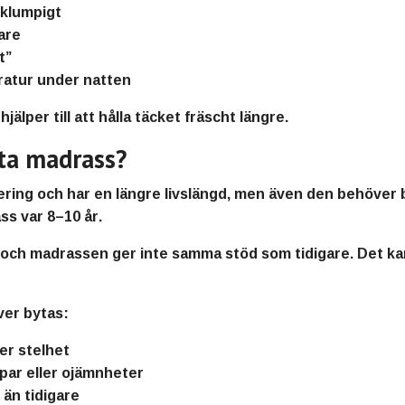
 klumpigt
are
t”
atur under natten
älper till att hålla täcket fräscht längre.
ta madrass?
ering och har en längre livslängd, men även den behöver b
ss var
8–10 år
.
, och madrassen ger inte samma stöd som tidigare. Det 
er bytas:
er stelhet
par eller ojämnheter
än tidigare