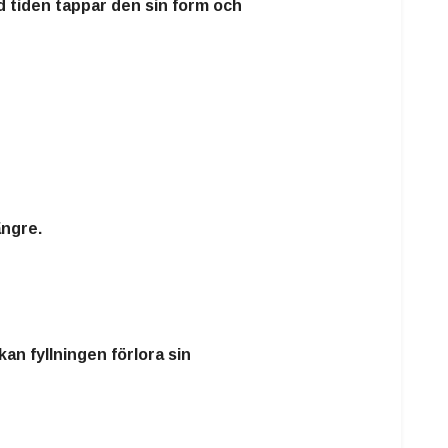
d tiden tappar den sin form och
ängre.
kan fyllningen förlora sin