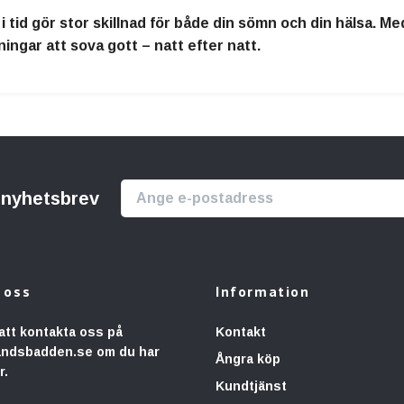
i tid gör stor skillnad för både din sömn och din hälsa. M
ningar att sova gott – natt efter natt.
r nyhetsbrev
 oss
Information
att kontakta oss på
Kontakt
andsbadden.se
om du har
Ångra köp
r.
Kundtjänst