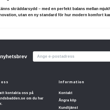
änns skräddarsydd – med en perfekt balans mellan mjukhet
nnovation, utan en ny standard för hur modern komfort ka
r nyhetsbrev
 oss
Information
att kontakta oss på
Kontakt
andsbadden.se
om du har
Ångra köp
r.
Kundtjänst