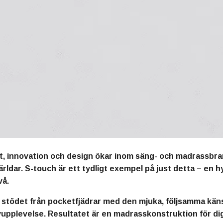
rt, innovation och design ökar inom säng- och madrassb
rldar. S-touch är ett tydligt exempel på just detta – en h
vå.
 stödet från pocketfjädrar med den mjuka, följsamma kän
pplevelse. Resultatet är en madrasskonstruktion för dig 