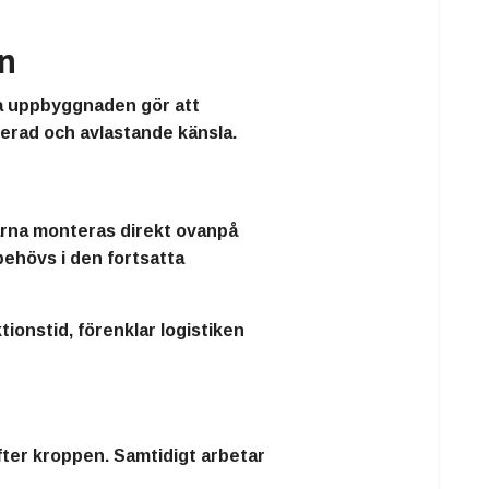
en
da uppbyggnaden gör att
serad och avlastande känsla.
arna monteras direkt ovanpå
 behövs i den fortsatta
tionstid, förenklar logistiken
ter kroppen. Samtidigt arbetar