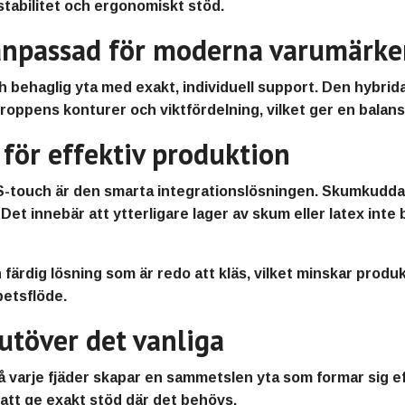
tabilitet och ergonomiskt stöd.
 anpassad för moderna varumärk
 behaglig yta med exakt, individuell support. Den hybri
roppens konturer och viktfördelning, vilket ger en balan
 för effektiv produktion
 S-touch är den smarta integrationslösningen. Skumkudd
Det innebär att ytterligare lager av skum eller latex inte
 färdig lösning som är redo att kläs, vilket minskar produk
betsflöde.
utöver det vanliga
varje fjäder skapar en sammetslen yta som formar sig ef
 att ge exakt stöd där det behövs.