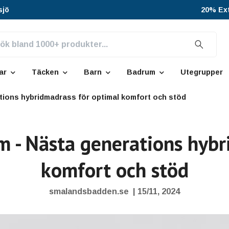
sjö
20% Ext
ar
Täcken
Barn
Badrum
Utegrupper
tions hybridmadrass för optimal komfort och stöd
m - Nästa generations hybr
komfort och stöd
smalandsbadden.se
|
15/11, 2024