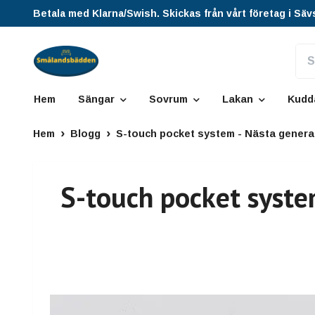
Betala med Klarna/Swish. Skickas från vårt företag i Säv
Hem
Sängar
Sovrum
Lakan
Kudd
Hem
Blogg
S-touch pocket system - Nästa genera
S-touch pocket syste