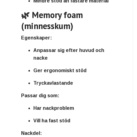
Mindre stöd än fastare material
🌿 Memory foam
(minnesskum)
Egenskaper:
Anpassar sig efter huvud och
nacke
Ger ergonomiskt stöd
Tryckavlastande
Passar dig som:
Har nackproblem
Vill ha fast stöd
Nackdel: