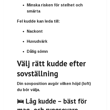
Minska risken för stelhet och
smärta
Fel kudde kan leda till:
Nackont
Huvudvärk
Dålig sömn
Välj rätt kudde efter
sovställning
Din sovposition avgör vilken höjd (loft)
du bör välja.
🛌 Låg kudde – bäst för
mag- och ryggsovare