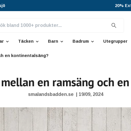
sjö
20% Ext
ar
Täcken
Barn
Badrum
Utegrupper
ch en kontinentalsäng?
n mellan en ramsäng och en
smalandsbadden.se
|
19/09, 2024