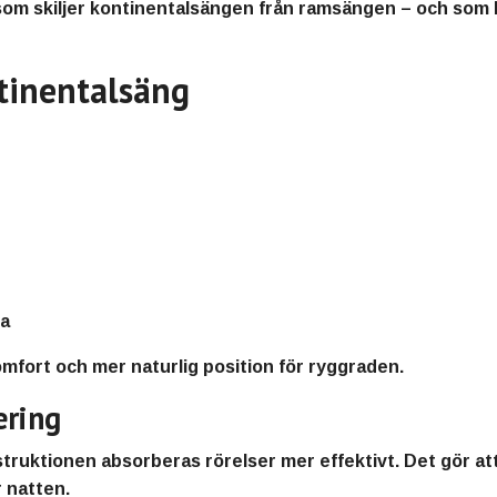
som skiljer kontinentalsängen från ramsängen – och som b
tinentalsäng
ga
komfort och mer naturlig position för ryggraden.
ering
truktionen absorberas rörelser mer effektivt. Det gör at
 natten.