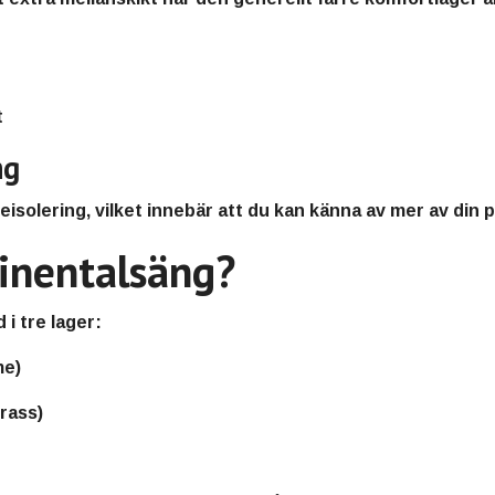
t
ng
solering, vilket innebär att du kan känna av mer av din 
tinentalsäng?
i tre lager:
me)
rass)