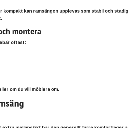
 kompakt kan ramsängen upplevas som stabil och stadig, v
.
a och montera
bär oftast:
eller om du vill möblera om.
amsäng
extra mellanskikt har den generellt färre komfortlager ä