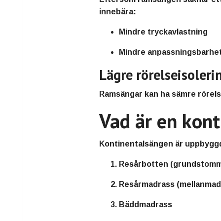
innebära:
Mindre tryckavlastning
Mindre anpassningsbarhe
Lägre rörelseisoleri
Ramsängar kan ha sämre rörelsei
Vad är en kon
Kontinentalsängen är uppbyggd 
Resårbotten (grundstom
Resårmadrass (mellanmad
Bäddmadrass