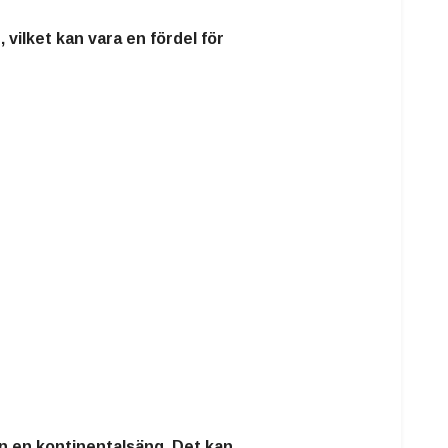
ilket kan vara en fördel för
n en kontinentalsäng. Det kan