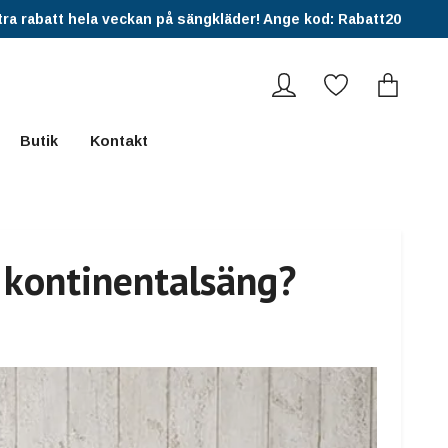
ra rabatt hela veckan på sängkläder! Ange kod: Rabatt20
Butik
Kontakt
 kontinentalsäng?