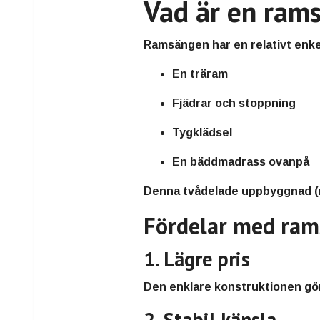
Vad är en ram
Ramsängen har en relativt enke
En träram
Fjädrar och stoppning
Tygklädsel
En bäddmadrass ovanpå
Denna tvådelade uppbyggnad (res
Fördelar med ra
1. Lägre pris
Den enklare konstruktionen gör 
2. Stabil känsla