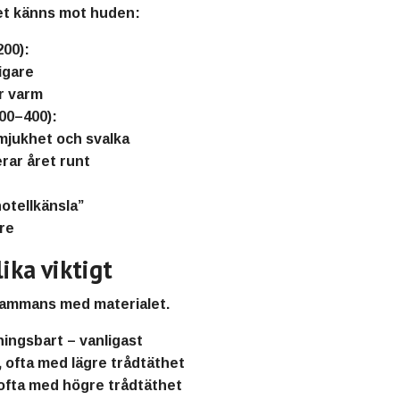
et känns mot huden:
200):
pigare
ir varm
00–400):
mjukhet och svalka
rar året runt
otellkänsla”
are
ika viktigt
lsammans med materialet.
ningsbart – vanligast
, ofta med lägre trådtäthet
 ofta med högre trådtäthet