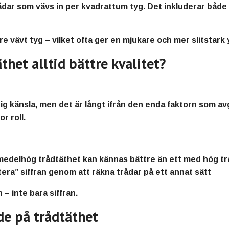
dar som vävs in per kvadrattum tyg. Det inkluderar både
e vävt tyg – vilket ofta ger en mjukare och mer slitstark 
thet alltid bättre kvalitet?
ig känsla, men det är långt ifrån den enda faktorn som av
r roll.
medelhög trådtäthet kan kännas bättre än ett med hög tr
atera” siffran genom att räkna trådar på ett annat sätt
 – inte bara siffran.
de på trådtäthet