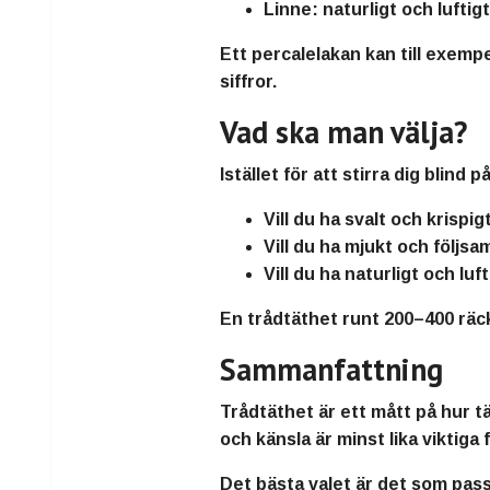
Linne:
naturligt och luftig
Ett percalelakan kan till exemp
siffror.
Vad ska man välja?
Istället för att stirra dig blin
Vill du ha svalt och krispig
Vill du ha mjukt och följsa
Vill du ha naturligt och luft
En trådtäthet runt
200–400
räck
Sammanfattning
Trådtäthet är ett mått på hur tä
och känsla är minst lika viktiga 
Det bästa valet är det som pass