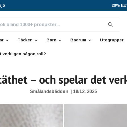
sjö
20% Ext
ar
Täcken
Barn
Badrum
Utegrupper
t verkligen någon roll?
äthet – och spelar det ver
Smålandsbädden
|
18/12, 2025