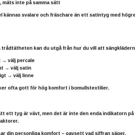
t, mäts inte på samma sätt
el kännas svalare och fräschare än ett satintyg med högre
d på trådtätheten kan du utgå från hur du vill att sängkläde
t → välj percale
mt → välj satin
igt → välj linne
er ofta gott för hög komfort i bomullstextilier.
tt ett tyg är vävt, men det är inte den enda indikatorn på 
faktorer.
ar din personliga komfort – oavsett vad siffran säger.