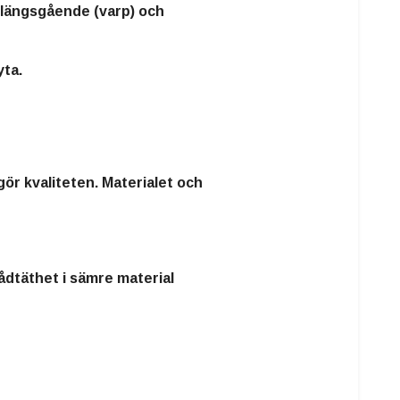
 längsgående (varp) och
yta.
gör kvaliteten. Materialet och
ådtäthet i sämre material