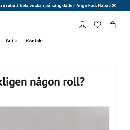
ra rabatt hela veckan på sängkläder! Ange kod: Rabatt20
Butik
Kontakt
kligen någon roll?