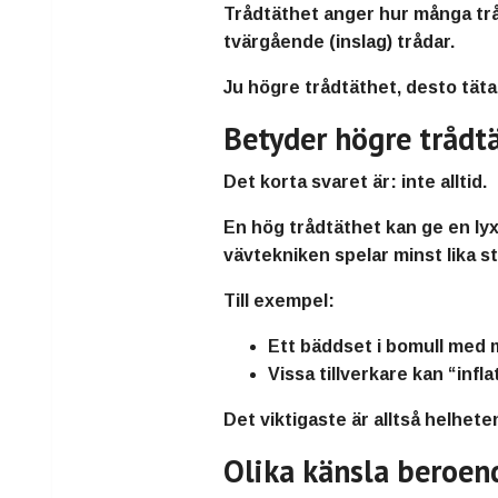
Trådtäthet anger hur många trå
tvärgående (inslag) trådar.
Ju högre trådtäthet, desto tätar
Betyder högre trådtä
Det korta svaret är:
inte alltid
.
En hög trådtäthet kan ge en lyx
vävtekniken spelar minst lika sto
Till exempel:
Ett bäddset i bomull med 
Vissa tillverkare kan “infl
Det viktigaste är alltså helheten
Olika känsla beroen