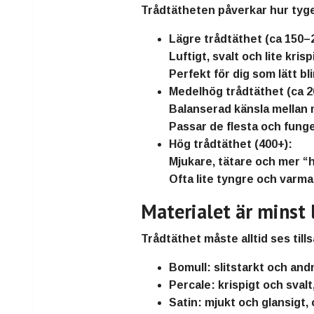
Trådtätheten påverkar hur tyg
Lägre trådtäthet (ca 150–
Luftigt, svalt och lite kris
Perfekt för dig som lätt bl
Medelhög trådtäthet (ca 2
Balanserad känsla mellan 
Passar de flesta och funge
Hög trådtäthet (400+):
Mjukare, tätare och mer “h
Ofta lite tyngre och varm
Materialet är minst l
Trådtäthet måste alltid ses til
Bomull:
slitstarkt och and
Percale:
krispigt och svalt
Satin:
mjukt och glansigt,