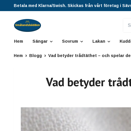
Betala med Klarna/Swish. Skickas från vårt företag i Säv
Hem
Sängar
Sovrum
Lakan
Kudd
Hem
Blogg
Vad betyder trådtäthet – och spelar de
Vad betyder trådt