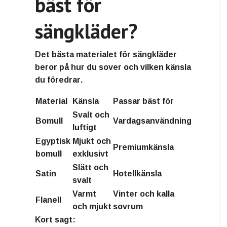
bäst för
sängkläder?
Det bästa materialet för sängkläder
beror på
hur du sover och vilken känsla
du föredrar
.
Material
Känsla
Passar bäst för
Svalt och
Bomull
Vardagsanvändning
luftigt
Egyptisk
Mjukt och
Premiumkänsla
bomull
exklusivt
Slätt och
Satin
Hotellkänsla
svalt
Varmt
Vinter och kalla
Flanell
och mjukt
sovrum
Kort sagt: