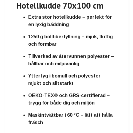
Hotellkudde 70x100 cm
Extra stor hotellkudde – perfekt för
en lyxig bäddning
1250 g bollfiberfyllning – mjuk, fluffig
och formbar
Tillverkad av
återvunnen polyester
–
hållbar och miljövänlig
Yttertyg i
bomull och polyester
–
mjukt och slitstarkt
OEKO-TEX® och GRS-certifierad
–
trygg för både dig och miljön
Maskintvättbar i 60 °C – lätt att hålla
fräsch