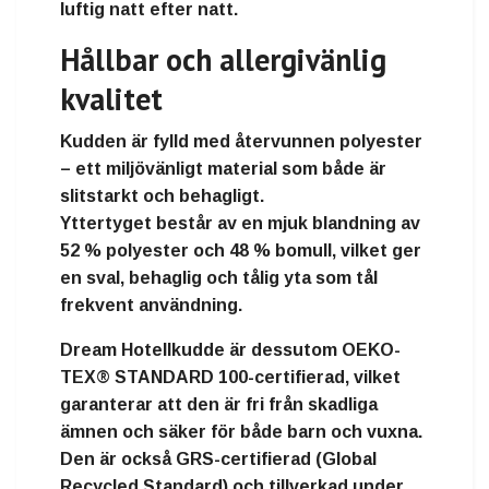
luftig natt efter natt.
Hållbar och allergivänlig
kvalitet
Kudden är fylld med
återvunnen polyester
– ett miljövänligt material som både är
slitstarkt och behagligt.
Yttertyget består av en mjuk blandning av
52 % polyester och 48 % bomull
, vilket ger
en sval, behaglig och tålig yta som tål
frekvent användning.
Dream Hotellkudde är dessutom
OEKO-
TEX® STANDARD 100-certifierad
, vilket
garanterar att den är
fri från skadliga
ämnen
och säker för både barn och vuxna.
Den är också
GRS-certifierad (Global
Recycled Standard)
och tillverkad under