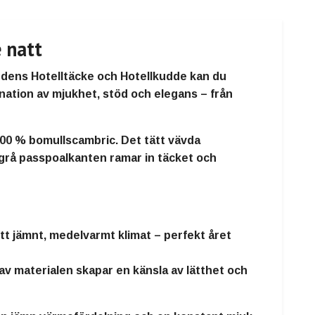
 natt
dens Hotelltäcke och Hotellkudde
kan du
nation av mjukhet, stöd och elegans – från
00 % bomullscambric
. Det tätt vävda
grå passpoalkanten
ramar in täcket och
 ett jämnt, medelvarmt klimat – perfekt året
 av materialen skapar en känsla av lätthet och