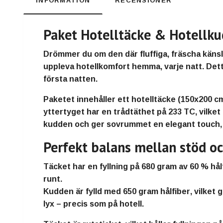
INFORMATION
RECENSIONER
Paket Hotelltäcke & Hotellku
Drömmer du om den där fluffiga, fräscha känsl
uppleva hotellkomfort hemma, varje natt. Dett
första natten.
Paketet innehåller ett
hotelltäcke (150x200 c
yttertyget har en trådtäthet på
233 TC
, vilke
kudden och ger sovrummet en elegant touch,
Perfekt balans mellan stöd o
Täcket har en fyllning på
680 gram av 60 % hål
runt.
Kudden är fylld med
650 gram hålfiber
, vilket
lyx – precis som på hotell.