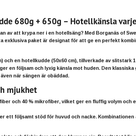
dde 680g + 650g – Hotellkänsla varje
an av att krypa ner i en hotellsäng? Med
Borganäs of Swe
a exklusiva paket är designat för att ge en perfekt kombi
m)
och en
hotellkudde (50x60 cm)
, tillverkade av slitstark
1
t ger en följsam och lyxig känsla mot huden. Den klassiska
 även när sängen är obäddad.
ch mjukhet
fiber och 40 % mikrofiber
, vilket ger en fluffig volym och
 ger ett följsamt stöd för huvud och nacke. Kombinationen