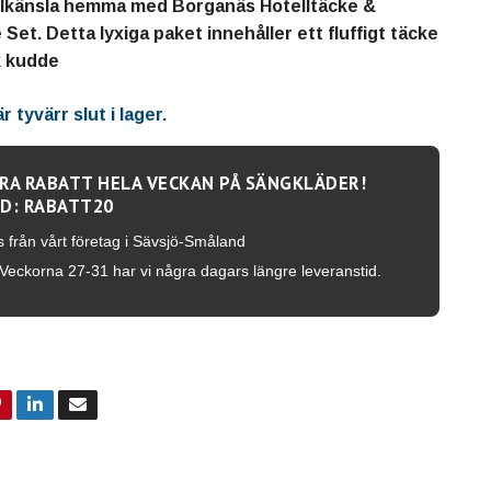
llkänsla hemma med Borganäs Hotelltäcke &
Set. Detta lyxiga paket innehåller ett fluffigt täcke
k kudde
 tyvärr slut i lager.
RA RABATT HELA VECKAN PÅ SÄNGKLÄDER!
D: RABATT20
s från vårt företag i Sävsjö-Småland
Veckorna 27-31 har vi några dagars längre leveranstid.