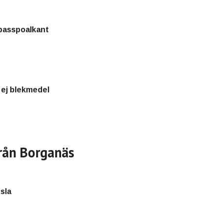
passpoalkant
, ej blekmedel
rån Borganäs
sla