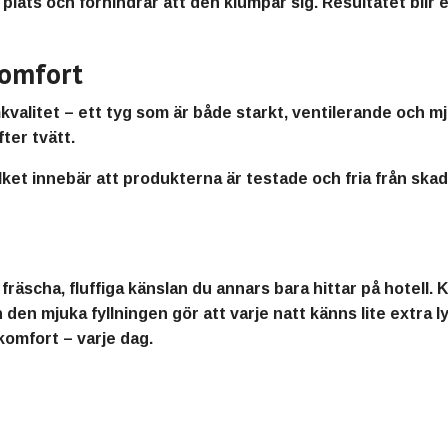
 på plats och förhindrar att den klumpar sig. Resultatet bl
komfort
valitet – ett tyg som är både starkt, ventilerande och mju
ter tvätt.
ilket innebär att produkterna är testade och fria från ska
 fräscha, fluffiga känslan du annars bara hittar på hotell
n mjuka fyllningen gör att varje natt känns lite extra ly
komfort – varje dag.