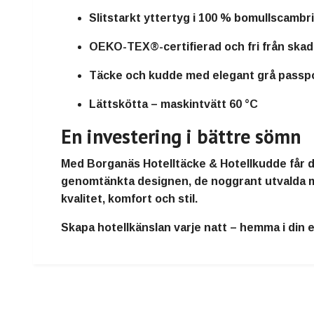
Slitstarkt yttertyg i 100 % bomullscambr
OEKO-TEX®-certifierad och fri från ska
Täcke och kudde med elegant grå passp
Lättskötta – maskintvätt 60 °C
En investering i bättre sömn
Med
Borganäs Hotelltäcke & Hotellkudde
får 
genomtänkta designen, de noggrant utvalda mate
kvalitet, komfort och stil.
Skapa hotellkänslan varje natt – hemma i di