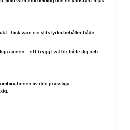
ir en jämn värmefördelning och en konstant mjuk
kt. Tack vare sin slitstyrka behåller både
dliga ämnen – ett tryggt val för både dig och
. Kombinationen av den prassliga
xig.