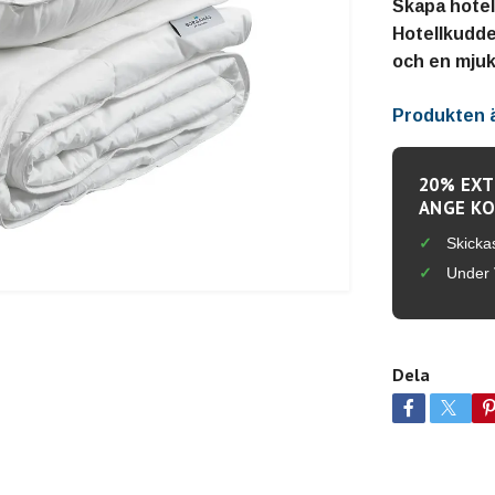
Skapa hote
Hotellkudde 
och en mju
Produkten är
20% EXT
ANGE KO
Skicka
Under 
Dela