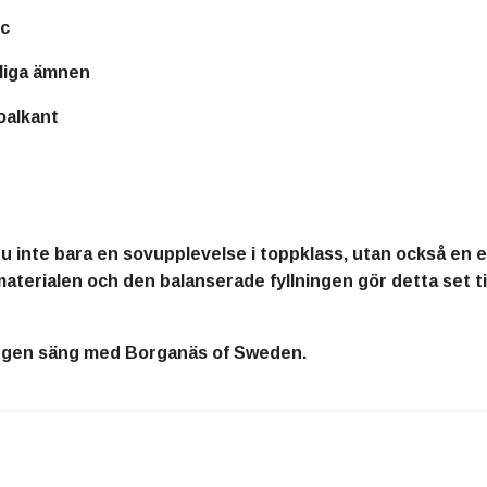
ic
dliga ämnen
oalkant
du inte bara en sovupplevelse i toppklass, utan också en 
rialen och den balanserade fyllningen gör detta set till 
n egen säng med
Borganäs of Sweden
.