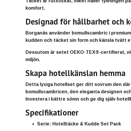
Täcket är
rutstickat
, vilket håller fyllningen
komfort.
Designad för hållbarhet och 
Borganäs använder
bomullscambric
i premiumk
kudden och täcket sin form och känsla tvätt ef
Dessutom är setet
OEKO-TEX®-certifierat
, v
miljön.
Skapa hotellkänslan hemma
Detta lyxiga hotellset ger ditt sovrum den där
bomullscambricen, den eleganta designen och de
Investera i bättre sömn och ge dig själv hotell
Specifikationer
Serie:
Hotelltäcke & Kudde Set Pack