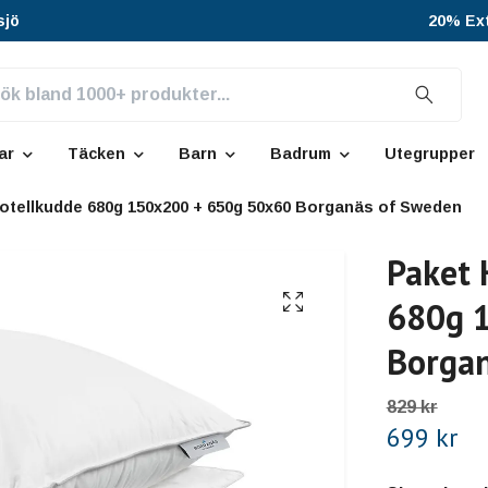
sjö
20% Ext
ar
Täcken
Barn
Badrum
Utegrupper
Hotellkudde 680g 150x200 + 650g 50x60 Borganäs of Sweden
Paket 
680g 
Borgan
829 kr
699 kr