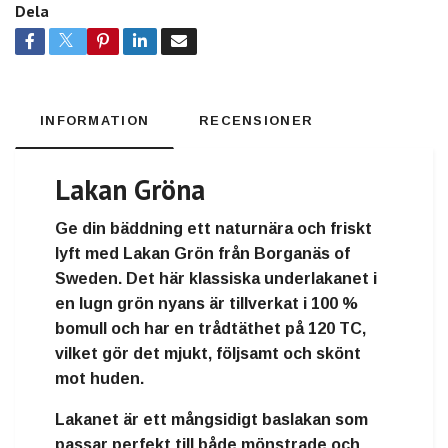
Dela
INFORMATION
RECENSIONER
Lakan Gröna
Ge din bäddning ett
naturnära och friskt
lyft
med
Lakan Grön från Borganäs of
Sweden
. Det här
klassiska underlakanet i
en lugn grön nyans
är tillverkat i
100 %
bomull
och har en
trådtäthet på 120 TC
,
vilket gör det
mjukt, följsamt och skönt
mot huden
.
Lakanet är ett
mångsidigt baslakan
som
passar perfekt till
både mönstrade och