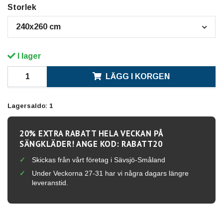
Storlek
240x260 cm
I lager
LÄGG I KORGEN
Lagersaldo:
1
20% EXTRA RABATT HELA VECKAN PÅ
SÄNGKLÄDER! ANGE KOD: RABATT20
Skickas från vårt företag i Sävsjö-Småland
Under Veckorna 27-31 har vi några dagars längre
leveranstid.