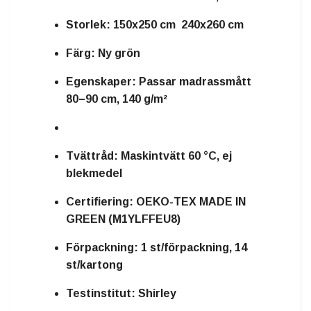
Storlek:
150x250 cm 240x260 cm
Färg:
Ny grön
Egenskaper:
Passar madrassmått
80–90 cm, 140 g/m²
Tvättråd:
Maskintvätt 60 °C, ej
blekmedel
Certifiering:
OEKO-TEX MADE IN
GREEN (M1YLFFEU8)
Förpackning:
1 st/förpackning, 14
st/kartong
Testinstitut:
Shirley