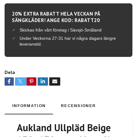
20% EXTRA RABATT HELA VECKAN PÅ
SÄNGKLÄDER! ANGE KOD: RABATT20
Skickas från vårt företag i Sävsjö-Småland
Under Veckorna 27-31 har vi några dagars längre
leveranstid.
Dela
INFORMATION
RECENSIONER
Aukland Ullpläd Beige