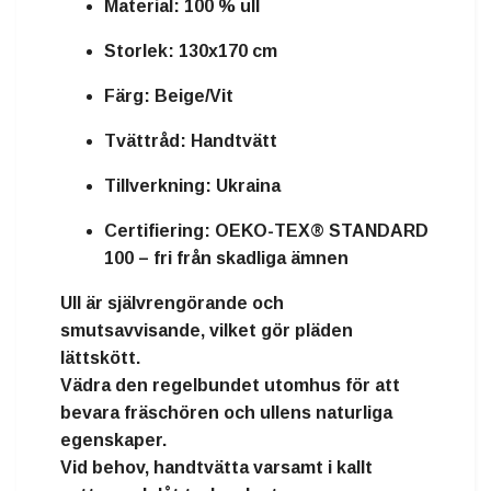
Material:
100 % ull
Storlek:
130x170 cm
Färg:
Beige/Vit
Tvättråd:
Handtvätt
Tillverkning:
Ukraina
Certifiering:
OEKO-TEX® STANDARD
100 – fri från skadliga ämnen
Ull är
självrengörande och
smutsavvisande
, vilket gör pläden
lättskött.
Vädra den regelbundet utomhus för att
bevara fräschören och ullens naturliga
egenskaper.
Vid behov, handtvätta varsamt i kallt