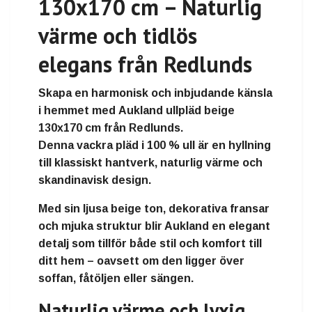
130x170 cm – Naturlig
värme och tidlös
elegans från Redlunds
Skapa en harmonisk och inbjudande känsla
i hemmet med
Aukland ullpläd beige
130x170 cm
från
Redlunds
.
Denna vackra pläd i
100 % ull
är en hyllning
till
klassiskt hantverk, naturlig värme och
skandinavisk design
.
Med sin
ljusa beige ton, dekorativa fransar
och mjuka struktur
blir Aukland en elegant
detalj som tillför både stil och komfort till
ditt hem – oavsett om den ligger över
soffan, fåtöljen eller sängen.
Naturlig värme och lyxig