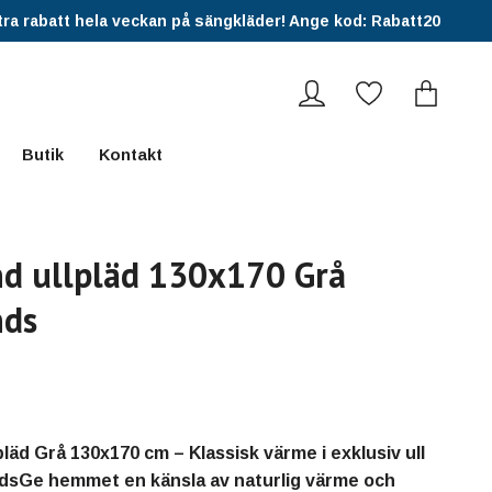
ra rabatt hela veckan på sängkläder! Ange kod: Rabatt20
Butik
Kontakt
d ullpläd 130x170 Grå
nds
läd Grå 130x170 cm – Klassisk värme i exklusiv ull
dsGe hemmet en känsla av naturlig värme och