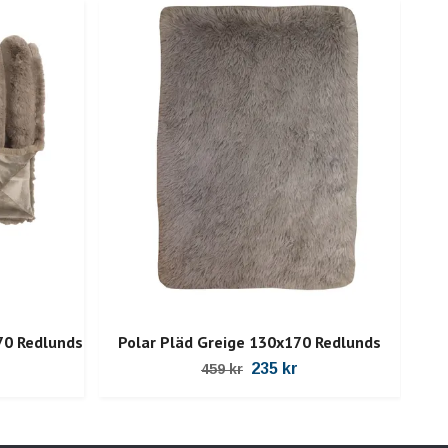
70 Redlunds
Polar Pläd Greige 130x170 Redlunds
B
235 kr
459 kr