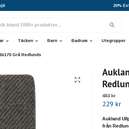
sjö
20% Ext
ar
Täcken
Barn
Badrum
Utegrupper
30x170 Grå Redlunds
Auklan
Redlu
483 kr
229 kr
Aukland Ullp
från Redlun