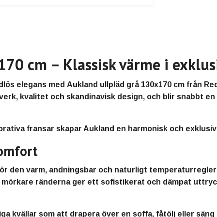
70 cm – Klassisk värme i exklusi
idlös elegans med
Aukland ullpläd grå 130x170 cm
från
Re
verk, kvalitet och skandinavisk design
, och blir snabbt en
rativa fransar
skapar Aukland en harmonisk och exklusiv k
komfort
 gör den
varm, andningsbar och naturligt temperaturregle
 mörkare ränderna ger ett
sofistikerat och dämpat uttry
ga kvällar som att drapera över en soffa, fåtölj eller säng