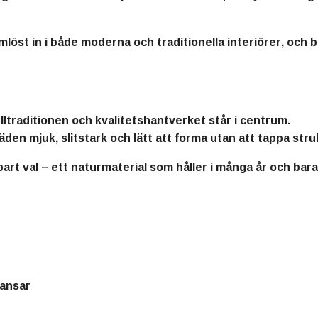
mlöst in i både
moderna och traditionella interiörer
, och 
ulltraditionen och kvalitetshantverket står i centrum.
pläden
mjuk, slitstark och lätt att forma utan att tappa str
lbart val – ett naturmaterial som håller i många år och bara
ransar