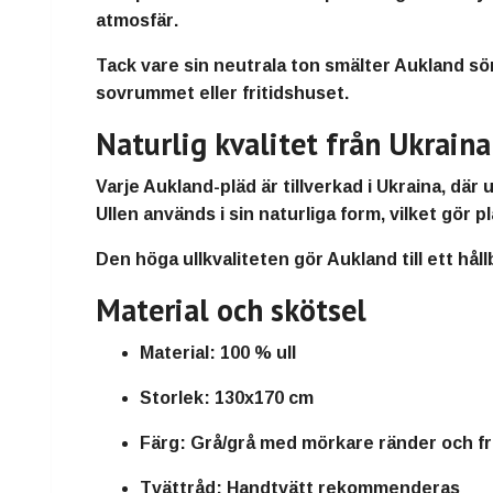
atmosfär
.
Tack vare sin neutrala ton smälter Aukland sö
sovrummet eller fritidshuset.
Naturlig kvalitet från Ukraina
Varje Aukland-pläd är
tillverkad i Ukraina
, där 
Ullen används i sin naturliga form, vilket gör 
Den höga ullkvaliteten gör Aukland till ett hål
Material och skötsel
Material:
100 % ull
Storlek:
130x170 cm
Färg:
Grå/grå med mörkare ränder och f
Tvättråd:
Handtvätt rekommenderas