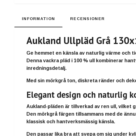
INFORMATION
RECENSIONER
Aukland Ullpläd Grå 130x1
Ge hemmet en känsla av naturlig värme och t
Denna vackra pläd i
100 % ull
kombinerar
hant
inredningsdetalj.
Med sin
mörkgrå ton, diskreta ränder och deko
Elegant design och naturlig 
Aukland-pläden är tillverkad av
ren ull
, vilket
Den mörkgrå färgen tillsammans med de ännu
klassisk och hantverksmässig känsla.
Den passar lika bra att svepa om sig under kyli