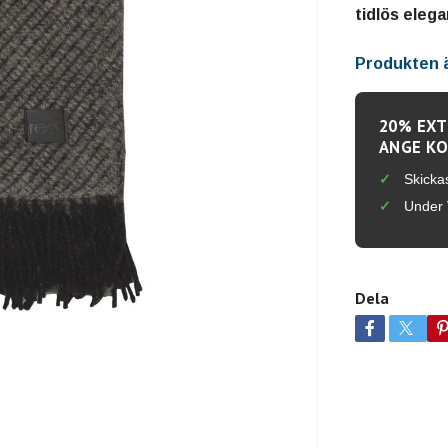
tidlös eleg
Produkten är
20% EXT
ANGE KO
Skicka
Under 
Dela