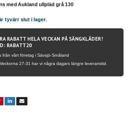
ans med Aukland ullpläd grå 130
 tyvärr slut i lager.
RA RABATT HELA VECKAN PÅ SÄNGKLÄDER!
D: RABATT20
s från vårt företag i Sävsjö-Småland
Veckorna 27-31 har vi några dagars längre leveranstid.