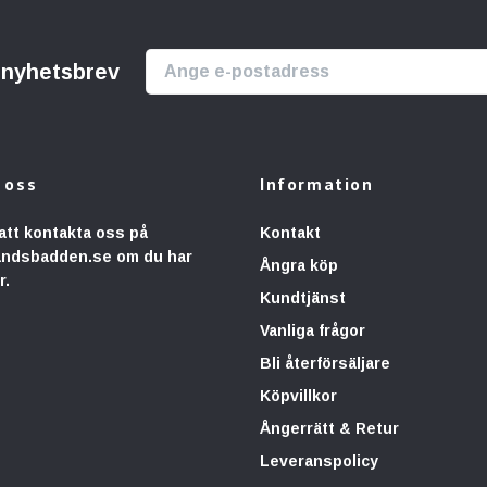
r nyhetsbrev
 oss
Information
att kontakta oss på
Kontakt
andsbadden.se
om du har
Ångra köp
r.
Kundtjänst
Vanliga frågor
Bli återförsäljare
Köpvillkor
Ångerrätt & Retur
Leveranspolicy