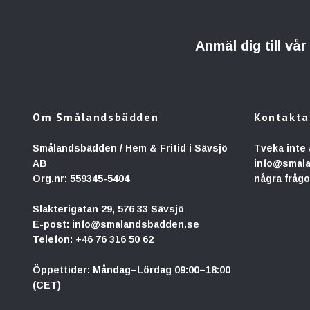
Anmäl dig till vå
Om Smålandsbädden
Kontakta
Smålandsbädden / Hem & Fritid i Sävsjö
Tveka inte 
AB
info@smal
Org.nr: 559345-5404
några frågo
Slakterigatan 29, 576 33 Sävsjö
E-post:
info@smalandsbadden.se
Telefon:
+46 76 316 50 62
Öppettider: Måndag–Lördag 09:00–18:00
(CET)