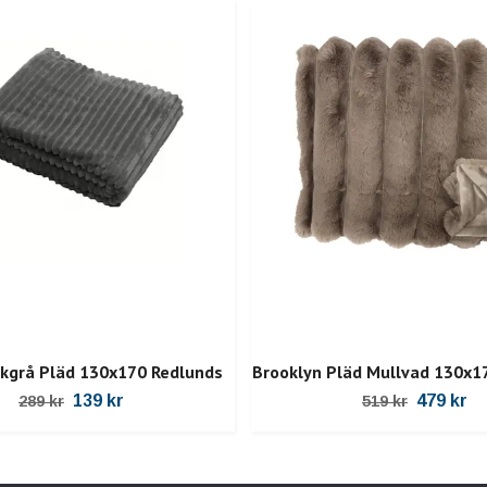
kgrå Pläd 130x170 Redlunds
Brooklyn Pläd Mullvad 130x1
139 kr
479 kr
289 kr
519 kr