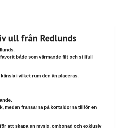
v ull från Redlunds
dlunds
.
 favorit både som värmande filt och stilfull
änsla i vilket rum den än placeras.
rande
.
ck
, medan fransarna på kortsidorna tillför en
 för att skapa en
mysig, ombonad och exklusiv