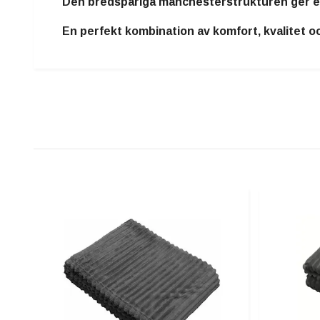
Den bredspåriga manchesterstrukturen ger en 
En perfekt kombination av
komfort, kvalitet o