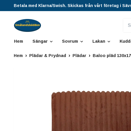
Betala med Klarna/Swish. Skickas från vårt företag i Säv
Hem
Sängar
Sovrum
Lakan
Kudd
Hem
Plädar & Prydnad
Plädar
Baloo pläd 130x1