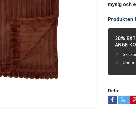
mysig och e
Produkten är
20% EXT
ANGE KO
Skicka
Under 
Dela