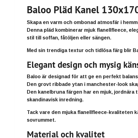
Baloo Pläd Kanel 130x170
Skapa en varm och ombonad atmosfär i hem
Denna pläd kombinerar
mjuk flanellfleece
, el
stil till soffan, fåtöljen eller sängen.
Med sin trendiga textur och tidlösa färg blir Ba
Elegant design och mysig kän
Baloo är designad för att ge en
perfekt balans
Den grovt ribbade ytan i
manchester-look
skap
Den
kanelbruna färgen
har en mjuk, jordnära 
skandinavisk inredning.
Tack vare den
mjuka flanellfleece-kvaliteten
kä
sovrummet.
Material och kvalitet