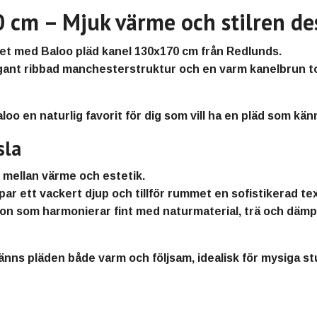
 cm – Mjuk värme och stilren de
met med
Baloo pläd kanel 130x170 cm
från
Redlunds
.
egant
ribbad manchesterstruktur
och en
varm kanelbrun t
loo en naturlig favorit för dig som vill ha en
pläd som känn
sla
 mellan värme och estetik
.
ar ett vackert djup och tillför rummet en
sofistikerad te
ton som harmonierar fint med naturmaterial, trä och däm
nns pläden både varm och följsam, idealisk för mysiga stu