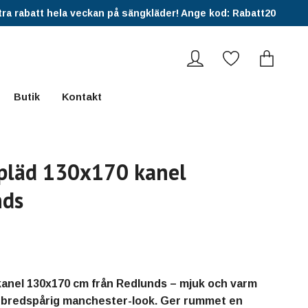
ra rabatt hela veckan på sängkläder! Ange kod: Rabatt20
Butik
Kontakt
pläd 130x170 kanel
nds
kanel 130x170 cm från Redlunds – mjuk och varm
i bredspårig manchester-look. Ger rummet en