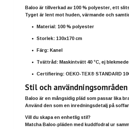
Baloo är tillverkad av
100 % polyester
, ett sl
Tyget är lent mot huden, värmande och samtidi
Material:
100 % polyester
Storlek:
130x170 cm
Färg:
Kanel
Tvättråd:
Maskintvätt 40 °C, ej blekmede
Certifiering:
OEKO-TEX® STANDARD 100, Am
Stil och användningsområden
Baloo är en
mångsidig pläd
som passar lika br
Använd den som en
inredningsdetalj
på soffan
Vill du skapa en enhetlig stil?
Matcha Baloo-pläden med
kuddfodral ur samm