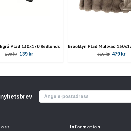
kgrå Pläd 130x170 Redlunds
Brooklyn Pläd Mullvad 130x1
139 kr
479 kr
289 kr
519 kr
r nyhetsbrev
 oss
Information