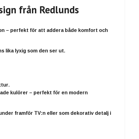
sign från Redlunds
on
– perfekt för att addera både komfort och
s lika lyxig som den ser ut
.
xtur
.
pade kulörer – perfekt för en modern
nder framför TV:n eller som dekorativ detalj i