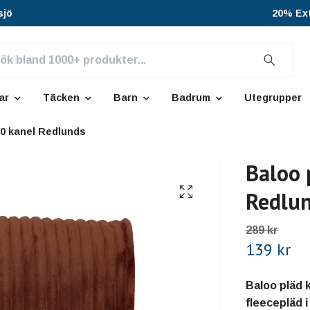
sjö
20% Ext
ar
Täcken
Barn
Badrum
Utegrupper
70 kanel Redlunds
Baloo 
Redlu
289 kr
139 kr
Baloo pläd 
fleecepläd 