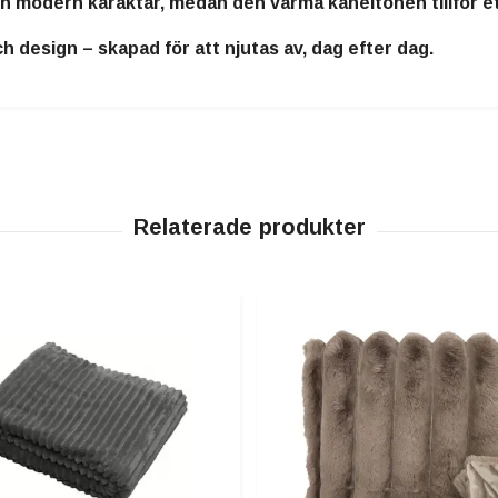
modern karaktär, medan den varma kaneltonen tillför ett 
ch design
– skapad för att njutas av, dag efter dag.