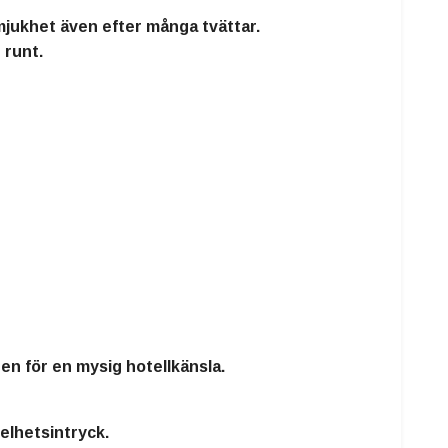
 mjukhet även efter många tvättar.
 runt
.
en för en mysig hotellkänsla.
helhetsintryck.