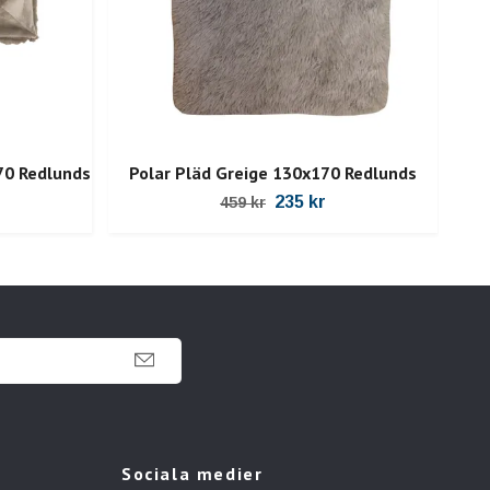
70 Redlunds
Polar Pläd Greige 130x170 Redlunds
B
235 kr
459 kr
Sociala medier