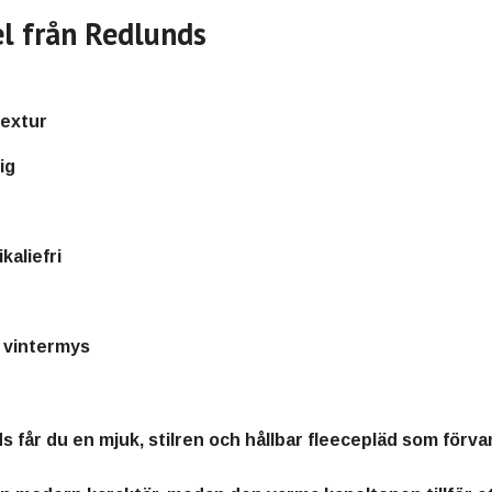
l från Redlunds
textur
ig
aliefri
h vintermys
ds
får du en
mjuk, stilren och hållbar fleecepläd
som förvand