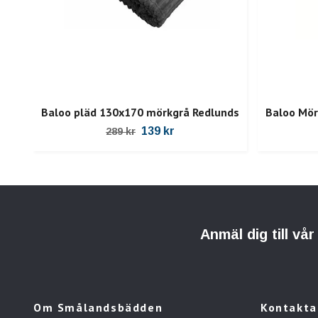
Baloo pläd 130x170 mörkgrå Redlunds
Baloo Mör
139 kr
289 kr
Anmäl dig till vå
Om Smålandsbädden
Kontakta