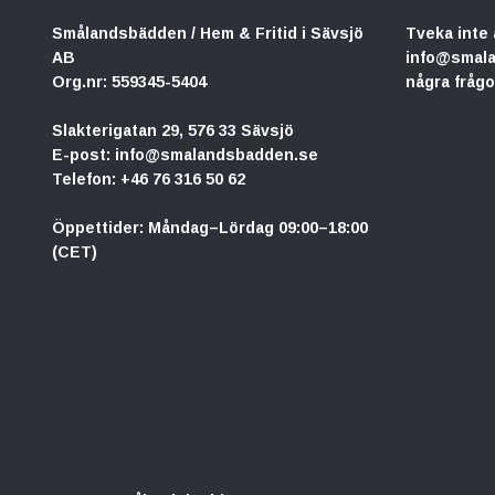
Smålandsbädden / Hem & Fritid i Sävsjö
Tveka inte 
AB
info@smal
Org.nr: 559345-5404
några frågo
Slakterigatan 29, 576 33 Sävsjö
E-post:
info@smalandsbadden.se
Telefon:
+46 76 316 50 62
Öppettider: Måndag–Lördag 09:00–18:00
(CET)