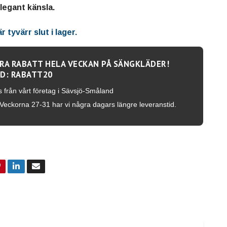
legant känsla.
 tyvärr slut i lager.
RA RABATT HELA VECKAN PÅ SÄNGKLÄDER!
D: RABATT20
s från vårt företag i Sävsjö-Småland
Veckorna 27-31 har vi några dagars längre leveranstid.