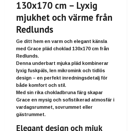
130x170 cm – Lyxig
mjukhet och värme från
Redlunds
Ge ditt hem en varm och elegant känsla
med
Grace pläd choklad 130x170 cm
från
Redlunds
.
Denna underbart mjuka pläd kombinerar
lyxig fuskpäls, len mikromink och tidlös
design
– en perfekt inredningsdetalj för
både komfort och stil.
Med sin rika chokladbruna färg skapar
Grace en
mysig och sofistikerad atmosfär
i
vardagsrummet, sovrummet eller
gästrummet.
Elegant design och mjuk