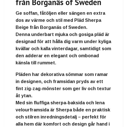
från Borganäs of Sweden
Ge soffan, fåtöljen eller sängen en extra
dos av värme och stil med
Pläd Sherpa
Beige
från
Borganäs of Sweden
.
Denna underbart
mjuka och gosiga pläd
är
designad för att hålla dig varm under kyliga
kvällar och kalla vinterdagar, samtidigt som
den adderar en elegant och ombonad
känsla till rummet.
Pläden har
dekorativa sömmar som ramar
in designen
, och framsidan pryds av ett
fint zig-zag-mönster
som ger liv och textur
åt ytan.
Med sin
fluffiga sherpa-baksida
och lena
velourframsida är Sherpa både en
praktisk
och stilren inredningsdetalj
– perfekt för
alla hem där komfort och design går hand i