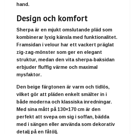
hand.
Design och komfort
Sherpa är en
mjukt omslutande pläd
som
kombinerar lyxig känsla med funktionalitet.
Framsidan i velour har ett
vackert präglat
zig-zag-mönster
som ger en elegant
struktur, medan den vita sherpa-baksidan
erbjuder
fluffig värme och maximal
mysfaktor
.
Den
beige färgtonen
är varm och tidlös,
vilket gör att pläden enkelt smälter in i
både moderna och klassiska inredningar.
Med sina
mått på 130×170 cm
är den
perfekt att svepa om sig i soffan, bädda
med i sängen eller använda som dekorativ
detalj på en fåtölj.