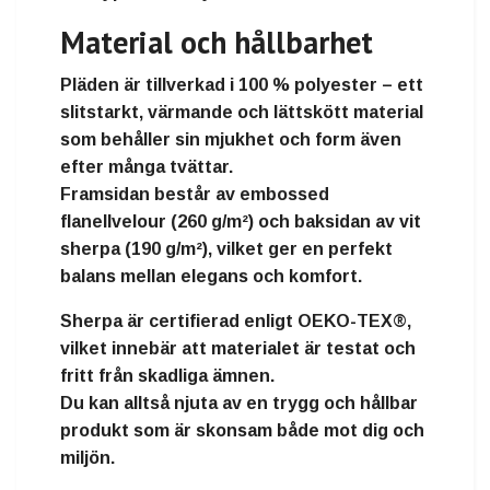
Material och hållbarhet
Pläden är tillverkad i
100 % polyester
– ett
slitstarkt, värmande och lättskött material
som behåller sin mjukhet och form även
efter många tvättar.
Framsidan består av
embossed
flanellvelour (260 g/m²)
och baksidan av
vit
sherpa (190 g/m²)
, vilket ger en
perfekt
balans mellan elegans och komfort
.
Sherpa är certifierad enligt
OEKO-TEX®
,
vilket innebär att materialet är
testat och
fritt från skadliga ämnen
.
Du kan alltså njuta av en trygg och hållbar
produkt som är skonsam både mot dig och
miljön.