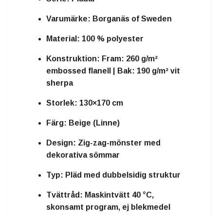
Varumärke:
Borganäs of Sweden
Material:
100 % polyester
Konstruktion:
Fram: 260 g/m²
embossed flanell | Bak: 190 g/m² vit
sherpa
Storlek:
130×170 cm
Färg:
Beige (Linne)
Design:
Zig-zag-mönster med
dekorativa sömmar
Typ:
Pläd med dubbelsidig struktur
Tvättråd:
Maskintvätt 40 °C,
skonsamt program, ej blekmedel