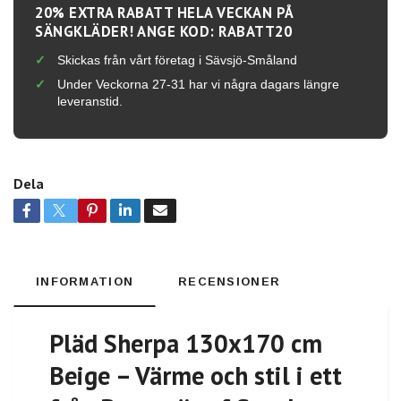
20% EXTRA RABATT HELA VECKAN PÅ
SÄNGKLÄDER! ANGE KOD: RABATT20
Skickas från vårt företag i Sävsjö-Småland
Under Veckorna 27-31 har vi några dagars längre
leveranstid.
Dela
INFORMATION
RECENSIONER
Pläd Sherpa 130x170 cm
Beige – Värme och stil i ett