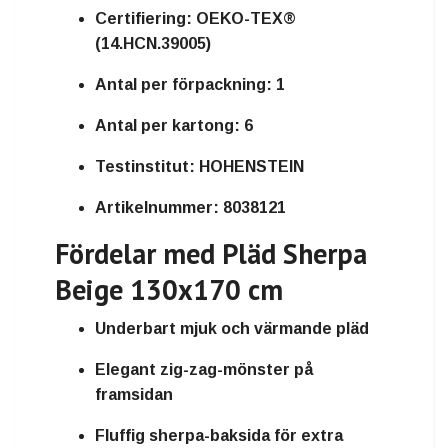
Certifiering:
OEKO-TEX®
(14.HCN.39005)
Antal per förpackning:
1
Antal per kartong:
6
Testinstitut:
HOHENSTEIN
Artikelnummer:
8038121
Fördelar med Pläd Sherpa
Beige 130x170 cm
Underbart mjuk och värmande pläd
Elegant zig-zag-mönster på
framsidan
Fluffig sherpa-baksida för extra