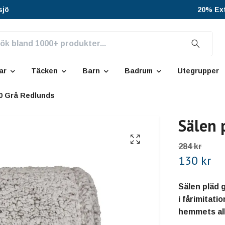
sjö
20% Ext
ar
Täcken
Barn
Badrum
Utegrupper
70 Grå Redlunds
Sälen 
284 kr
130 kr
Sälen pläd 
i fårimitat
hemmets all