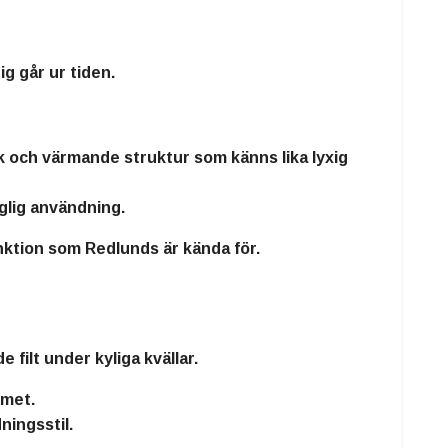
ig går ur tiden.
uk och värmande struktur
som känns lika lyxig
aglig användning.
nktion
som Redlunds är kända för.
filt under kyliga kvällar.
mmet.
ingsstil.