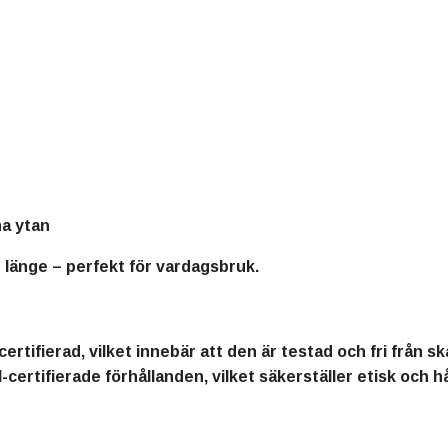
:
na ytan
n länge – perfekt för vardagsbruk.
rtifierad
, vilket innebär att den är
testad och fri från s
-certifierade förhållanden
, vilket säkerställer etisk och 