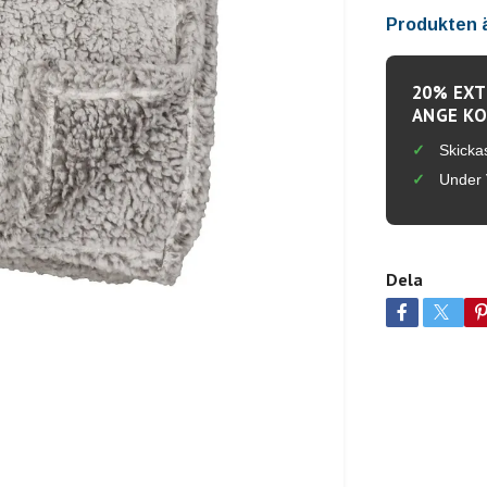
Produkten är
20% EXT
ANGE KO
Skicka
Under 
Dela