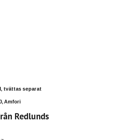
, tvättas separat
 Amfori
från Redlunds