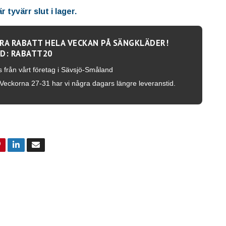
 tyvärr slut i lager.
RA RABATT HELA VECKAN PÅ SÄNGKLÄDER!
D: RABATT20
s från vårt företag i Sävsjö-Småland
Veckorna 27-31 har vi några dagars längre leveranstid.