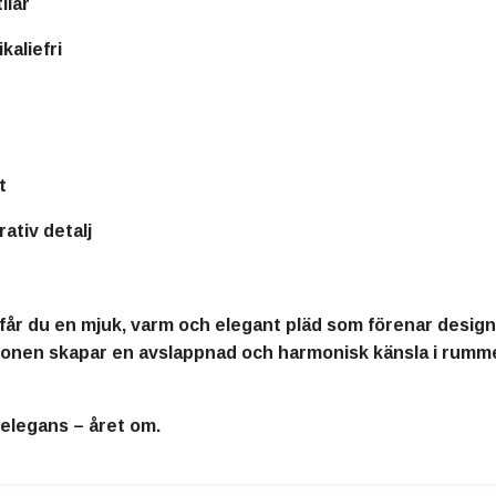
ilar
aliefri
t
ativ detalj
får du en
mjuk, varm och elegant pläd
som förenar design,
 tonen skapar en
avslappnad och harmonisk känsla
i rumme
 elegans
– året om.