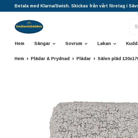
Betala med Klarna/Swish. Skickas från vårt företag i Säv
Hem
Sängar
Sovrum
Lakan
Kudd
Hem
Plädar & Prydnad
Plädar
Sälen pläd 130x1