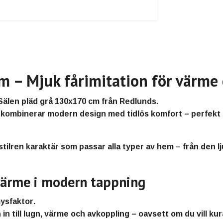
m – Mjuk fårimitation för värme
Sälen pläd grå 130x170 cm
från
Redlunds
.
kombinerar modern design med tidlös komfort – perfekt för
tilren karaktär som passar alla typer av hem – från den lj
 värme i modern tappning
ysfaktor
.
in till lugn, värme och avkoppling – oavsett om du vill kura