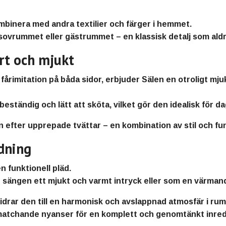
ombinera med andra textilier och färger i hemmet.
, sovrummet eller gästrummet – en
klassisk detalj som aldr
art och mjukt
fårimitation på båda sidor, erbjuder Sälen en
otroligt mj
mbeständig och lätt att sköta
, vilket gör den idealisk för d
en efter upprepade tvättar – en
kombination av stil och fu
dning
n funktionell pläd
.
e sängen ett mjukt och varmt intryck eller som en värmande 
idrar den till en
harmonisk och avslappnad atmosfär
i ru
 matchande nyanser
för en komplett och genomtänkt inredn