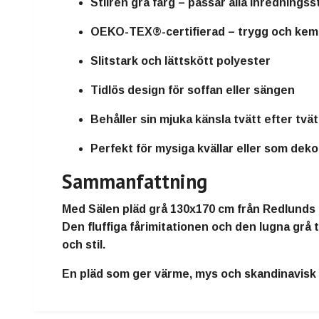
Stilren grå färg – passar alla inredningsst
OEKO-TEX®-certifierad – trygg och kemik
Slitstark och lättskött polyester
Tidlös design för soffan eller sängen
Behåller sin mjuka känsla tvätt efter tvät
Perfekt för mysiga kvällar eller som dekor
Sammanfattning
Med
Sälen pläd grå 130x170 cm från Redlunds
Den fluffiga fårimitationen och den lugna grå
och stil.
En pläd som ger
värme, mys och skandinavisk