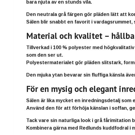
bara njuta av en stunds vila.
Den
neutrala grå färgen
gör pläden lätt att k
Sälen blir snabbt en favorit i vardagsrummet
Material och kvalitet – hållb
Tillverkad i
100 % polyester
med högkvalitativ 
som den ser ut.
Polyestermaterialet gör pläden
slitstark, for
Den mjuka ytan bevarar sin fluffiga känsla äv
För en mysig och elegant inre
Sälen är lika mycket en
inredningsdetalj som e
Använd den för att förhöja känslan i soffan, g
Tack vare sin naturliga look i
grå fårimitation
b
Kombinera gärna med
Redlunds kuddfodral i