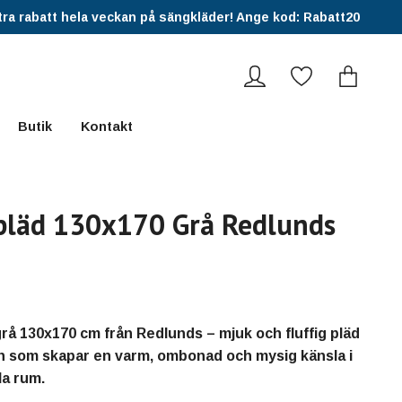
ra rabatt hela veckan på sängkläder! Ange kod: Rabatt20
Butik
Kontakt
pläd 130x170 Grå Redlunds
grå 130x170 cm från Redlunds – mjuk och fluffig pläd
ion som skapar en varm, ombonad och mysig känsla i
a rum.