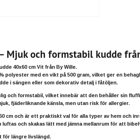
 Mjuk och formstabil kudde från
udde 40x60 cm Vit
från
By Wille
.
 % polyester
med en vikt på
500 gram
, vilket ger en beha
udde i sängen
eller som dekorativ detalj i fåtöljen.
nlig och formstabil
, vilket innebär att den behåller sin fluf
juk, fjäderliknande känsla
, men utan risk för allergier.
60 cm
och är ett
praktiskt val för alla typer av hem och in
n
luftas och skakas lätt
med jämna mellanrum för att bibehå
 för längre livslängd.