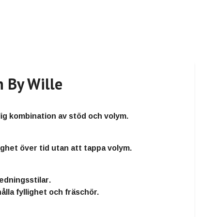
 By Wille
glig kombination av stöd och volym.
fighet över tid utan att tappa volym.
redningsstilar
.
lla fyllighet och fräschör.