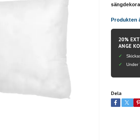
sängdekorat
Produkten är
20% EXT
ANGE KO
Skicka
Under 
Dela