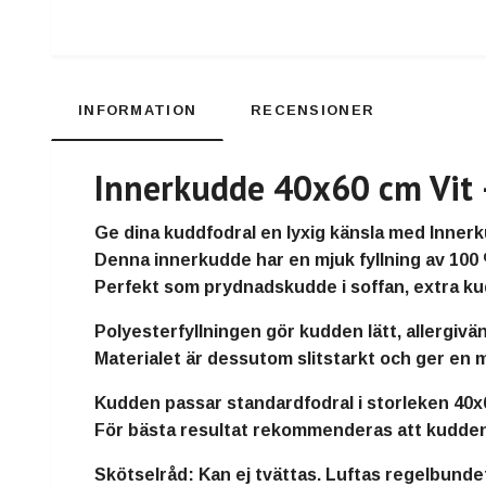
INFORMATION
RECENSIONER
Innerkudde 40x60 cm Vit –
Ge dina kuddfodral en lyxig känsla med
Innerk
Denna innerkudde har en
mjuk fyllning av 100
Perfekt som
prydnadskudde i soffan, extra k
Polyesterfyllningen gör kudden
lätt, allergivä
Materialet är dessutom slitstarkt och ger en
m
Kudden passar standardfodral i storleken
40x
För bästa resultat rekommenderas att kudde
Skötselråd:
Kan ej tvättas. Luftas regelbundet