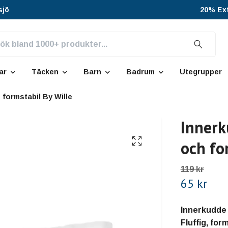
sjö
20% Ext
ar
Täcken
Barn
Badrum
Utegrupper
 formstabil By Wille
Innerk
och fo
119 kr
65 kr
Innerkudde 
Fluffig, for