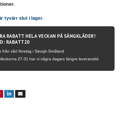
ioner.
 tyvärr slut i lager.
RA RABATT HELA VECKAN PÅ SÄNGKLÄDER!
D: RABATT20
s från vårt företag i Sävsjö-Småland
Veckorna 27-31 har vi några dagars längre leveranstid.