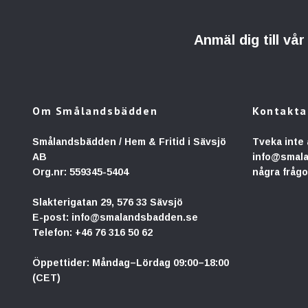
Anmäl dig till vå
Om Smålandsbädden
Kontakta
Smålandsbädden / Hem & Fritid i Sävsjö
Tveka inte 
AB
info@smal
Org.nr: 559345-5404
några frågo
Slakterigatan 29, 576 33 Sävsjö
E-post:
info@smalandsbadden.se
Telefon:
+46 76 316 50 62
Öppettider: Måndag–Lördag 09:00–18:00
(CET)