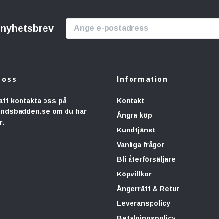
r nyhetsbrev
 oss
Information
att kontakta oss på
Kontakt
andsbadden.se
om du har
Ångra köp
r.
Kundtjänst
Vanliga frågor
Bli återförsäljare
Köpvillkor
Ångerrätt & Retur
Leveranspolicy
Betalningspolicy