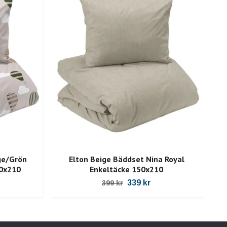
ge/Grön
Elton Beige Bäddset Nina Royal
Sq
50x210
Enkeltäcke 150x210
339 kr
399 kr