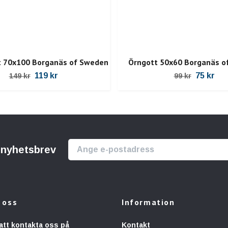
t 70x100 Borganäs of Sweden
Örngott 50x60 Borganäs o
119 kr
75 kr
149 kr
99 kr
r nyhetsbrev
 oss
Information
att kontakta oss på
Kontakt