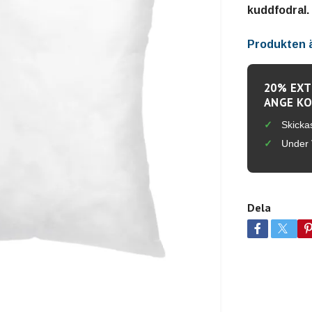
kuddfodral.
Produkten är
20% EXT
ANGE KO
Skicka
Under 
Dela