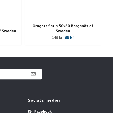
Örngott Satin 50x60 Borganäs of
Sa
f Sweden
Sweden
89 kr
149 kr
Sociala medier
Facebook