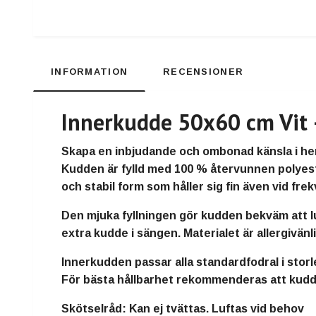
INFORMATION
RECENSIONER
Innerkudde 50x60 cm Vit –
Skapa en inbjudande och ombonad känsla i 
Kudden är fylld med
100 % återvunnen polyes
och stabil form
som håller sig fin även vid fre
Den mjuka fyllningen gör kudden
bekväm att l
extra kudde i sängen. Materialet är
allergivänl
Innerkudden passar alla standardfodral i stor
För bästa hållbarhet rekommenderas att
kudd
Skötselråd:
Kan ej tvättas. Luftas vid behov