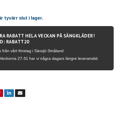
 tyvärr slut i lager.
RA RABATT HELA VECKAN PÅ SÄNGKLÄDER!
D: RABATT20
s från vårt företag i Sävsjö-Småland
Veckorna 27-31 har vi några dagars längre leveranstid.