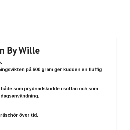
n By Wille
e
.
lningsvikten på
600 gram
ger kudden en
fluffig
t både som prydnadskudde i soffan och som
 vardagsanvändning.
räschör över tid.