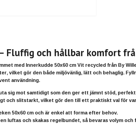
 Fluffig och hållbar komfort frå
hemmet med
Innerkudde 50x60 cm Vit recycled
från
By Will
ter
, vilket gör den både
miljövänlig, lätt och behaglig
. Fyl
kvent användning.
uta sig mot
samtidigt som den ger ett
jämnt stöd
, perfek
igt och slitstarkt
, vilket gör den till ett praktiskt val för
leken
50x60 cm
och är enkel att forma efter behov.
en luftas och skakas regelbundet
, så bevaras volym och f