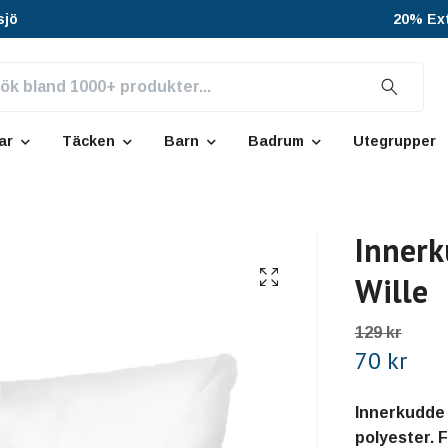
sjö
20% Ext
ar
Täcken
Barn
Badrum
Utegrupper
Innerk
Wille
129 kr
70 kr
Innerkudde 
polyester. F