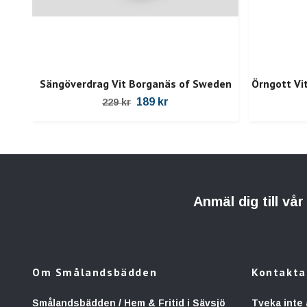
Sängöverdrag Vit Borganäs of Sweden
Örngott Vi
189 kr
229 kr
Anmäl dig till vå
Om Smålandsbädden
Kontakta
Smålandsbädden / Hem & Fritid i Sävsjö
Tveka inte 