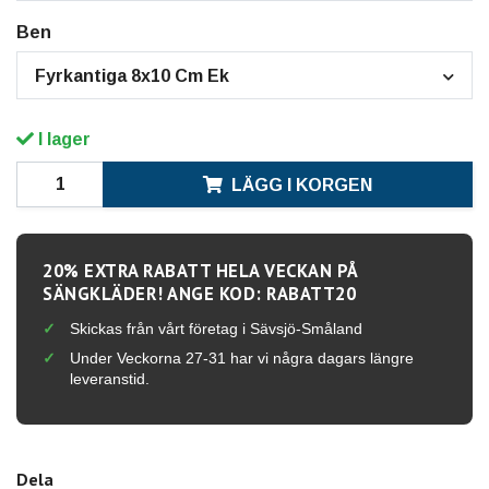
Ben
Fyrkantiga 8x10 Cm Ek
I lager
LÄGG I KORGEN
20% EXTRA RABATT HELA VECKAN PÅ
SÄNGKLÄDER! ANGE KOD: RABATT20
Skickas från vårt företag i Sävsjö-Småland
Under Veckorna 27-31 har vi några dagars längre
leveranstid.
Dela