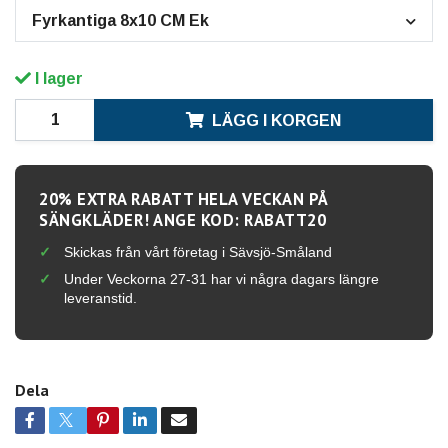
Fyrkantiga 8x10 CM Ek
I lager
LÄGG I KORGEN
20% EXTRA RABATT HELA VECKAN PÅ
SÄNGKLÄDER! ANGE KOD: RABATT20
Skickas från vårt företag i Sävsjö-Småland
Under Veckorna 27-31 har vi några dagars längre
leveranstid.
Dela