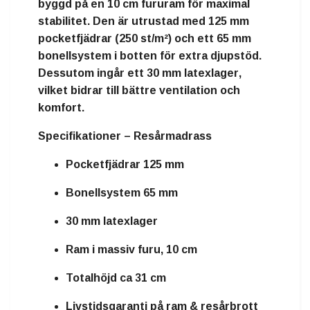
byggd på en
10 cm fururam
för maximal
stabilitet. Den är utrustad med
125 mm
pocketfjädrar (250 st/m²)
och ett
65 mm
bonellsystem
i botten för extra djupstöd.
Dessutom ingår ett
30 mm latexlager
,
vilket bidrar till bättre ventilation och
komfort.
Specifikationer – Resårmadrass
Pocketfjädrar 125 mm
Bonellsystem 65 mm
30 mm latexlager
Ram i massiv furu, 10 cm
Totalhöjd ca 31 cm
Livstidsgaranti på ram & resårbrott