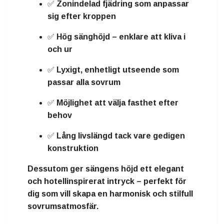
✅
Zonindelad fjädring
som anpassar
sig efter kroppen
✅
Hög sänghöjd
– enklare att kliva i
och ur
✅
Lyxigt, enhetligt utseende
som
passar alla sovrum
✅ Möjlighet att välja
fasthet
efter
behov
✅
Lång livslängd
tack vare gedigen
konstruktion
Dessutom ger sängens höjd ett
elegant
och hotellinspirerat intryck
– perfekt för
dig som vill skapa en harmonisk och stilfull
sovrumsatmosfär.