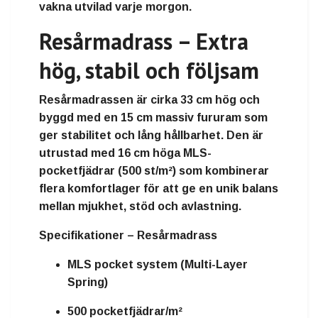
vakna utvilad varje morgon.
Resårmadrass – Extra
hög, stabil och följsam
Resårmadrassen är cirka
33 cm hög
och
byggd med en
15 cm massiv fururam
som
ger stabilitet och lång hållbarhet. Den är
utrustad med
16 cm höga MLS-
pocketfjädrar (500 st/m²)
som kombinerar
flera komfortlager för att ge en unik balans
mellan mjukhet, stöd och avlastning.
Specifikationer – Resårmadrass
MLS pocket system (Multi-Layer
Spring)
500 pocketfjädrar/m²