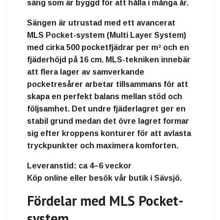
säng som är byggd för att hålla i många år.
Sängen är utrustad med ett avancerat
MLS Pocket-system (Multi Layer System)
med cirka
500 pocketfjädrar per m²
och en
fjäderhöjd på 16 cm. MLS-tekniken innebär
att flera lager av samverkande
pocketresårer arbetar tillsammans för att
skapa en perfekt balans mellan stöd och
följsamhet. Det undre fjäderlagret ger en
stabil grund medan det övre lagret formar
sig efter kroppens konturer för att avlasta
tryckpunkter och maximera komforten.
Leveranstid:
ca 4–6 veckor
Köp online eller besök vår butik i Sävsjö.
Fördelar med MLS Pocket-
system