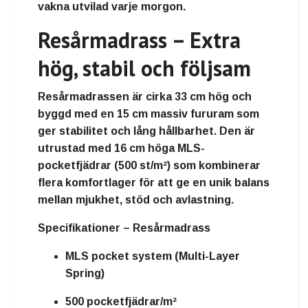
vakna utvilad varje morgon.
Resårmadrass – Extra
hög, stabil och följsam
Resårmadrassen är cirka
33 cm hög
och
byggd med en
15 cm massiv fururam
som
ger stabilitet och lång hållbarhet. Den är
utrustad med
16 cm höga MLS-
pocketfjädrar (500 st/m²)
som kombinerar
flera komfortlager för att ge en unik balans
mellan mjukhet, stöd och avlastning.
Specifikationer – Resårmadrass
MLS pocket system (Multi-Layer
Spring)
500 pocketfjädrar/m²