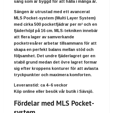
säng som är byggd för att hålla i många år.
Sängen är utrustad med ett avancerat
MLS Pocket-system (Multi Layer System)
med cirka
500 pocketfjädrar per m²
och en
fjäderhöjd på 16 cm. MLS-tekniken innebär
att flera lager av samverkande
pocketresårer arbetar tillsammans för att
skapa en perfekt balans mellan stöd och
följsamhet. Det undre fjäderlagret ger en
stabil grund medan det övre lagret formar
sig efter kroppens konturer för att avlasta
tryckpunkter och maximera komforten.
Leveranstid:
ca 4–6 veckor
Köp online eller besök vår butik i Sävsjö.
Fördelar med MLS Pocket-
system