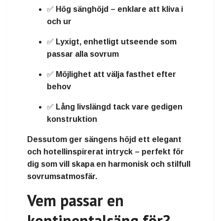
✅
Hög sänghöjd
– enklare att kliva i
och ur
✅
Lyxigt, enhetligt utseende
som
passar alla sovrum
✅ Möjlighet att välja
fasthet
efter
behov
✅
Lång livslängd
tack vare gedigen
konstruktion
Dessutom ger sängens höjd ett
elegant
och hotellinspirerat intryck
– perfekt för
dig som vill skapa en harmonisk och stilfull
sovrumsatmosfär.
Vem passar en
kontinentalsäng för?