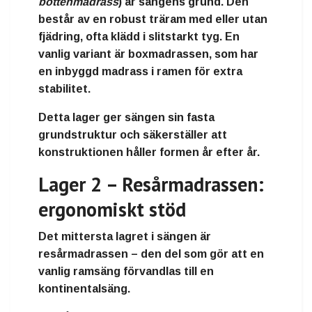
bottenmadrass
) är sängens grund. Den
består av en robust
träram
med eller utan
fjädring, ofta klädd i slitstarkt tyg. En
vanlig variant är
boxmadrassen
, som har
en inbyggd madrass i ramen för extra
stabilitet.
Detta lager ger sängen sin
fasta
grundstruktur
och säkerställer att
konstruktionen håller formen år efter år.
Lager 2 – Resårmadrassen:
ergonomiskt stöd
Det mittersta lagret i sängen är
resårmadrassen
– den del som gör att en
vanlig ramsäng förvandlas till en
kontinentalsäng
.