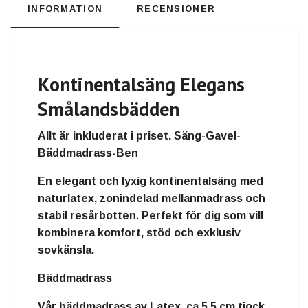
INFORMATION
RECENSIONER
Kontinentalsäng
Elegans
Smålandsbädden
Allt är inkluderat i priset. Säng-Gavel-
Bäddmadrass-Ben
En elegant och lyxig kontinentalsäng med
naturlatex, zonindelad mellanmadrass och
stabil resårbotten. Perfekt för dig som vill
kombinera komfort, stöd och exklusiv
sovkänsla.
Bäddmadrass
Vår bäddmadrass av Latex, ca 5,5 cm tjock,