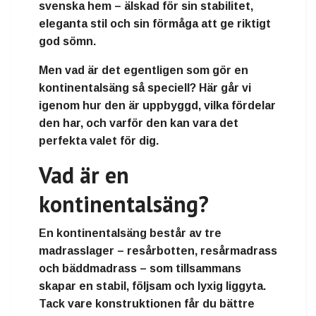
svenska hem – älskad för sin stabilitet,
eleganta stil och sin förmåga att ge riktigt
god sömn.
Men vad är det egentligen som gör en
kontinentalsäng så speciell? Här går vi
igenom hur den är uppbyggd, vilka fördelar
den har, och varför den kan vara det
perfekta valet för dig.
Vad är en
kontinentalsäng?
En
kontinentalsäng
består av
tre
madrasslager
–
resårbotten
,
resårmadrass
och
bäddmadrass
– som tillsammans
skapar en stabil, följsam och lyxig liggyta.
Tack vare konstruktionen får du
bättre