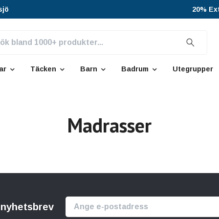
sjö
20% Ext
ar
Täcken
Barn
Badrum
Utegrupper
Madrasser
r nyhetsbrev