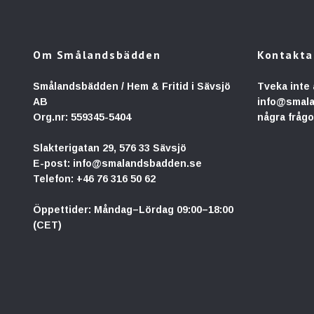
Om Smålandsbädden
Kontakta
Smålandsbädden / Hem & Fritid i Sävsjö
Tveka inte 
AB
info@smal
Org.nr: 559345-5404
några frågo
Slakterigatan 29, 576 33 Sävsjö
E-post:
info@smalandsbadden.se
Telefon:
+46 76 316 50 62
Öppettider: Måndag–Lördag 09:00–18:00
(CET)