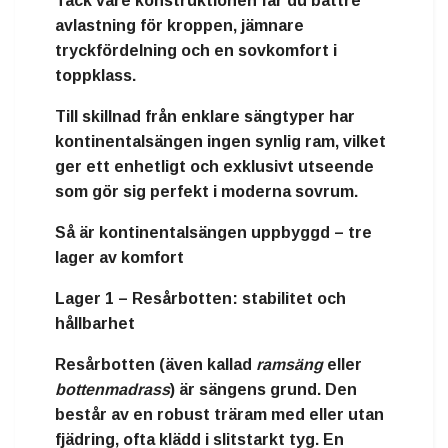
Tack vare konstruktionen får du
bättre
avlastning för kroppen
,
jämnare
tryckfördelning
och en
sovkomfort i
toppklass
.
Till skillnad från enklare sängtyper har
kontinentalsängen ingen synlig ram, vilket
ger ett
enhetligt och exklusivt utseende
som gör sig perfekt i moderna sovrum.
Så är kontinentalsängen uppbyggd – tre
lager av komfort
Lager 1 – Resårbotten: stabilitet och
hållbarhet
Resårbotten (även kallad
ramsäng
eller
bottenmadrass
) är sängens grund. Den
består av en robust
träram
med eller utan
fjädring, ofta klädd i slitstarkt tyg. En