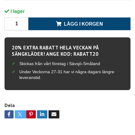
I lager
LÄGG I KORGEN
20% EXTRA RABATT HELA VECKAN PÅ
SÄNGKLÄDER! ANGE KOD: RABATT20
Skickas från vårt företag i Sävsjö-Småland
Under Veckorna 27-31 har vi några dagars längre
leveranstid.
Dela