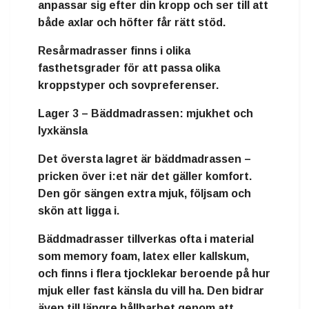
anpassar sig efter din kropp och ser till att
både axlar och höfter får rätt stöd.
Resårmadrasser finns i olika
fasthetsgrader för att passa olika
kroppstyper och sovpreferenser.
Lager 3 – Bäddmadrassen: mjukhet och
lyxkänsla
Det översta lagret är
bäddmadrassen
–
pricken över i:et när det gäller komfort.
Den gör sängen extra mjuk, följsam och
skön att ligga i.
Bäddmadrasser tillverkas ofta i material
som
memory foam
,
latex
eller
kallskum
,
och finns i flera tjocklekar beroende på hur
mjuk eller fast känsla du vill ha. Den bidrar
även till längre hållbarhet genom att