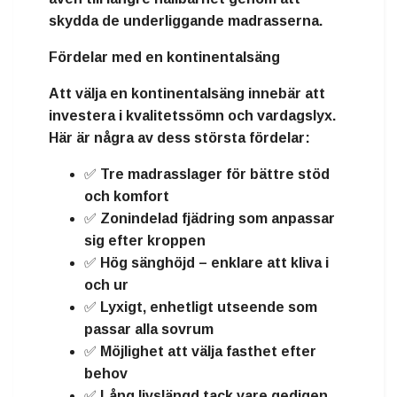
skydda de underliggande madrasserna.
Fördelar med en kontinentalsäng
Att välja en kontinentalsäng innebär att
investera i
kvalitetssömn och vardagslyx
.
Här är några av dess största fördelar:
✅ Tre madrasslager för
bättre stöd
och komfort
✅
Zonindelad fjädring
som anpassar
sig efter kroppen
✅
Hög sänghöjd
– enklare att kliva i
och ur
✅
Lyxigt, enhetligt utseende
som
passar alla sovrum
✅ Möjlighet att välja
fasthet
efter
behov
✅
Lång livslängd
tack vare gedigen