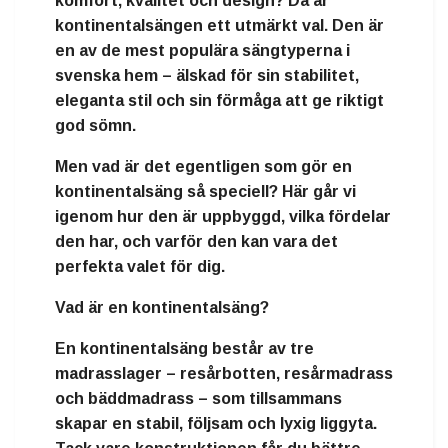
komfort, kvalitet och design
? Då är
kontinentalsängen
ett utmärkt val. Den är
en av de mest populära sängtyperna i
svenska hem – älskad för sin stabilitet,
eleganta stil och sin förmåga att ge riktigt
god sömn.
Men vad är det egentligen som gör en
kontinentalsäng så speciell? Här går vi
igenom hur den är uppbyggd, vilka fördelar
den har, och varför den kan vara det
perfekta valet för dig.
Vad är en kontinentalsäng?
En
kontinentalsäng
består av
tre
madrasslager
–
resårbotten
,
resårmadrass
och
bäddmadrass
– som tillsammans
skapar en stabil, följsam och lyxig liggyta.