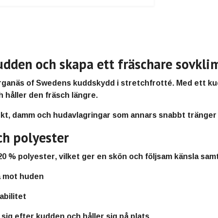
dden och skapa ett fräschare sovkli
ganäs of Swedens kuddskydd i stretchfrotté
. Med ett k
h håller den fräsch längre
.
fukt, damm och hudavlagringar
som annars snabbt tränger i
ch polyester
20 % polyester
, vilket ger en
skön och följsam känsla
samt
a mot huden
bilitet
sig efter kudden och håller sig på plats