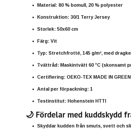
Material:
80 % bomull, 20 % polyester
Konstruktion:
30/1 Terry Jersey
Storlek:
50x60 cm
Färg:
Vit
Typ:
Stretchfrotté, 145 g/m², med dragke
Tvättråd:
Maskintvätt 60 °C (skonsamt p
Certifiering:
OEKO-TEX MADE IN GREEN
Antal per förpackning:
1
Testinstitut:
Hohenstein HTTI
🌙 Fördelar med kuddskydd f
Skyddar kudden från smuts, svett och sl