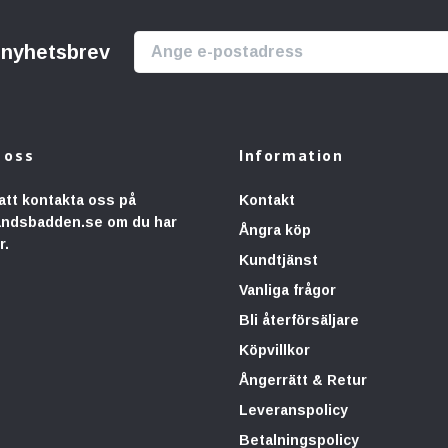
r nyhetsbrev
 oss
Information
att kontakta oss på
Kontakt
andsbadden.se
om du har
Ångra köp
r.
Kundtjänst
Vanliga frågor
Bli återförsäljare
Köpvillkor
Ångerrätt & Retur
Leveranspolicy
Betalningspolicy