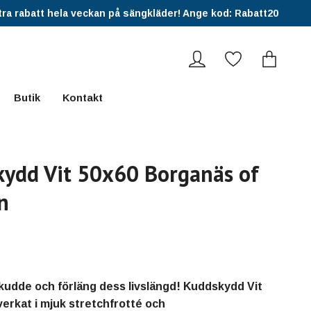
ra rabatt hela veckan på sängkläder! Ange kod: Rabatt20
Butik
Kontakt
ydd Vit 50x60 Borganäs of
n
kudde och förläng dess livslängd! Kuddskydd Vit
lverkat i mjuk stretchfrotté och