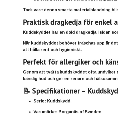
Tack vare denna smarta materialblandning bl
Praktisk dragkedja för enkel 
Kuddskyddet har en
dold dragkedja i sidan
so
När kuddskyddet behöver fräschas upp är de
att hålla rent och hygieniskt
.
Perfekt för allergiker och kän
Genom att tvätta kuddskyddet ofta undviker d
känslig hud
och ger en
renare och hälsosamm
📝 Specifikationer – Kuddsky
Serie:
Kuddskydd
Varumärke:
Borganäs of Sweden