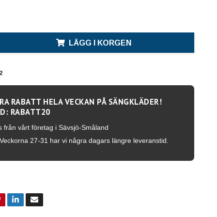
LÄGG I KORGEN
2
RA RABATT HELA VECKAN PÅ SÄNGKLÄDER!
D: RABATT20
s från vårt företag i Sävsjö-Småland
Veckorna 27-31 har vi några dagars längre leveranstid.