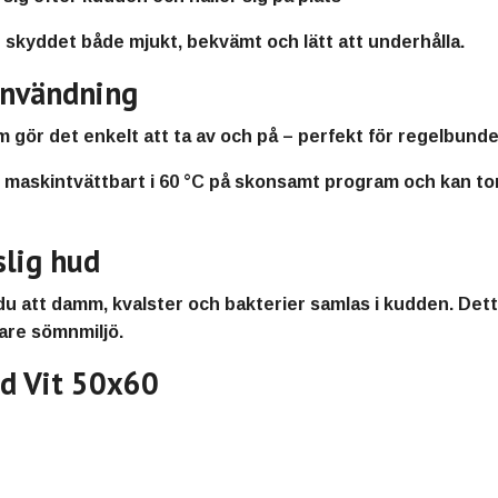
ir skyddet både
mjukt, bekvämt och lätt att underhålla
.
användning
m gör det
enkelt att ta av och på
– perfekt för regelbunde
t
maskintvättbart i 60 °C på skonsamt program och kan to
slig hud
u att damm, kvalster och bakterier samlas i kudden. Det
are sömnmiljö
.
dd Vit 50x60