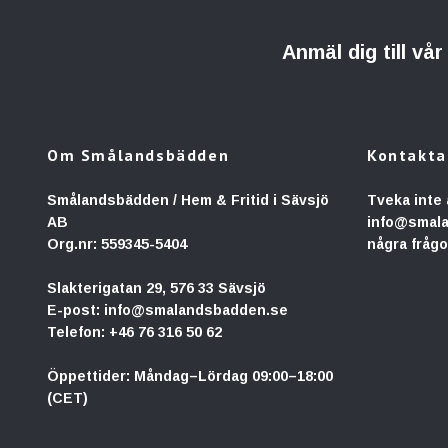
Anmäl dig till vå
Om Smålandsbädden
Kontakta
Smålandsbädden / Hem & Fritid i Sävsjö
Tveka inte 
AB
info@smal
Org.nr: 559345-5404
några frågo
Slakterigatan 29, 576 33 Sävsjö
E-post:
info@smalandsbadden.se
Telefon:
+46 76 316 50 62
Öppettider: Måndag–Lördag 09:00–18:00
(CET)