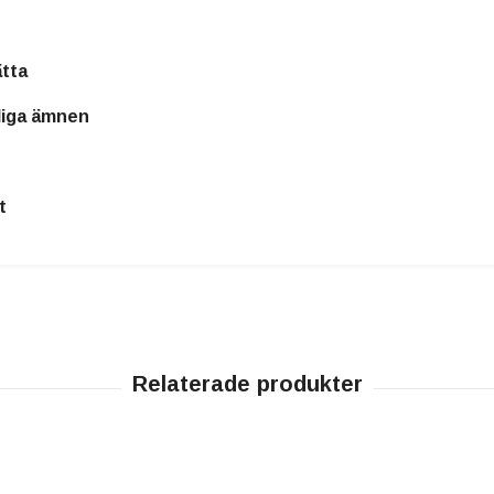
ätta
dliga ämnen
t