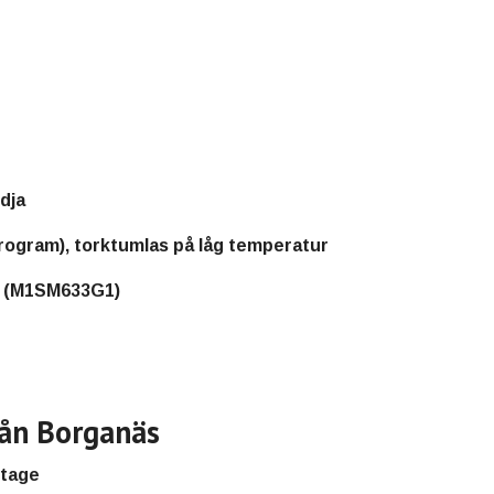
dja
rogram), torktumlas på låg temperatur
 (M1SM633G1)
rån Borganäs
itage