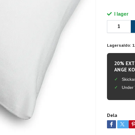
I lager
Lagersaldo:
1
20% EXT
ANGE KO
Skicka
Under 
Dela