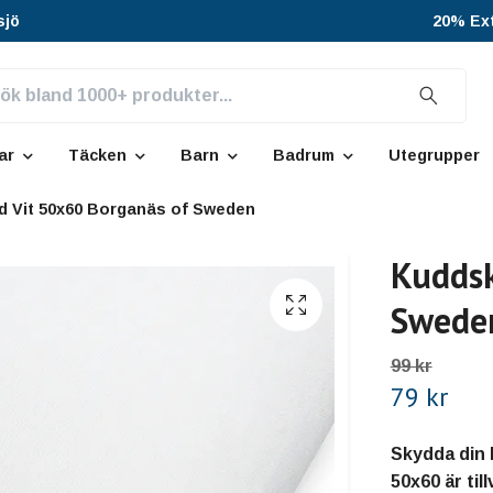
sjö
20% Ext
ar
Täcken
Barn
Badrum
Utegrupper
 Vit 50x60 Borganäs of Sweden
Kuddsk
Swede
99 kr
79 kr
Skydda din 
50x60 är til