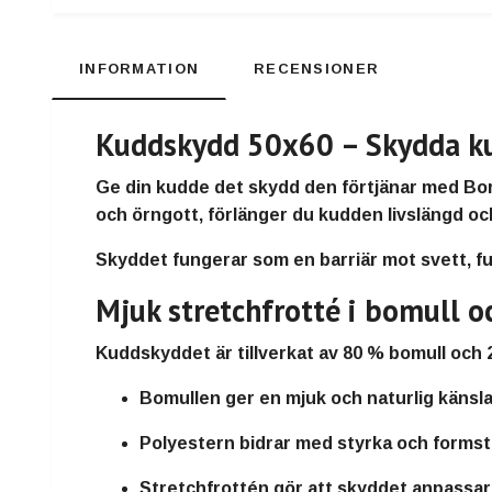
INFORMATION
RECENSIONER
Kuddskydd 50x60 – Skydda ku
Ge din kudde det skydd den förtjänar med
Bor
och örngott,
förlänger du kudden livslängd oc
Skyddet fungerar som en
barriär mot svett, 
Mjuk stretchfrotté i bomull o
Kuddskyddet är tillverkat av
80 % bomull och 
Bomullen
ger en mjuk och naturlig känsl
Polyestern
bidrar med styrka och formsta
Stretchfrottén
gör att skyddet anpassar 