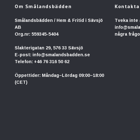
Om Smålandsbädden
Kontakta
Smålandsbädden / Hem & Fritid i Sävsjö
Tveka inte 
AB
info@smal
Org.nr: 559345-5404
några frågo
Slakterigatan 29, 576 33 Sävsjö
E-post:
info@smalandsbadden.se
Telefon:
+46 76 316 50 62
Öppettider: Måndag–Lördag 09:00–18:00
(CET)