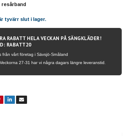
d resårband
 tyvärr slut i lager.
RA RABATT HELA VECKAN PÅ SÄNGKLÄDER!
D: RABATT20
s från vårt företag i Sävsjö-Småland
Veckorna 27-31 har vi några dagars längre leveranstid.