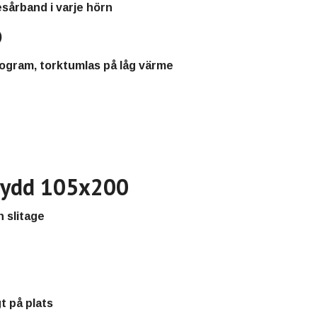
sårband i varje hörn
)
ogram, torktumlas på låg värme
kydd 105x200
 slitage
t på plats