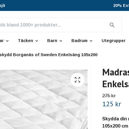
sjö
20% Ext
ar
Täcken
Barn
Badrum
Utegrupper
skydd Borganäs of Sweden Enkelsäng 105x200
Madras
Enkel
275 kr
125 kr
Skydda din 
105x200 cm 