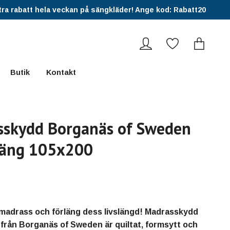
ra rabatt hela veckan på sängkläder! Ange kod: Rabatt20
Butik
Kontakt
skydd Borganäs of Sweden
säng 105x200
madrass och förläng dess livslängd! Madrasskydd
från Borganäs of Sweden är quiltat, formsytt och