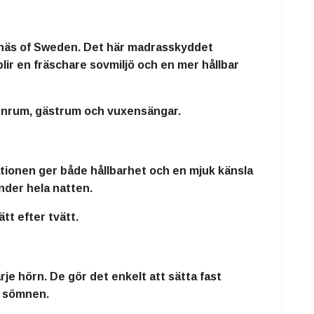
anäs of Sweden. Det här madrasskyddet
lir en fräschare sovmiljö och en mer hållbar
arnrum, gästrum och vuxensängar.
ationen ger både hållbarhet och en mjuk känsla
under hela natten.
tt efter tvätt.
je hörn. De gör det enkelt att sätta fast
i sömnen.