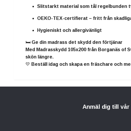
Slitstarkt material som tål regelbunden t
OEKO-TEX-certifierat – fritt från skadli
Hygieniskt och allergivänligt
🛏️
Ge din madrass det skydd den förtjänar
Med Madrasskydd 105x200 från Borganäs of Swe
skön längre.
💛 Beställ idag och skapa en fräschare och me
Anmäl dig till vå