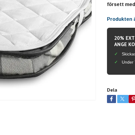
försett me
Produkten är
20% EXT
ANGE KO
Skicka
Under 
Dela