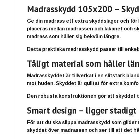
Madrasskydd 105x200 – Skydd
Ge din madrass ett extra skyddslager och fö
placeras mellan madrassen och lakanet och sky
madrass som håller sig bekväm längre.
Detta praktiska madrasskydd passar till enke
Tåligt material som håller lä
Madrasskyddet är tillverkat i en slitstark bl
mot huden. Skyddet är quiltat för extra komfor
Den robusta konstruktionen gör att skyddet tål
Smart design – ligger stadigt
För att du ska slippa madrasskydd som glider r
skyddet över madrassen och ser till att det hå