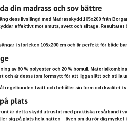
a din madrass och sov bättre
rläng dess livslängd med Madrasskydd 105x200 från Borg
ddar effektivt mot smuts, svett och slitage. Resultatet b
lsängar i storleken 105x200 cm och är perfekt för både b
nge
andning av 80 % polyester och 20 % bomull. Materialkombin
t och är dessutom formsytt för att ligga slätt och stilla 
 regelbunden tvätt och behåller sin form och kvalitet tvä
 på plats
unt är detta skydd utrustat med praktiska resårband i var
ller sig på plats hela natten – även om du rör dig mycket 