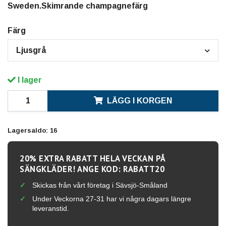
Sweden.Skimrande champagnefärg
Färg
Ljusgrå
I lager
LÄGG I KORGEN
Lagersaldo:
16
20% EXTRA RABATT HELA VECKAN PÅ
SÄNGKLÄDER! ANGE KOD: RABATT20
Skickas från vårt företag i Sävsjö-Småland
Under Veckorna 27-31 har vi några dagars längre
leveranstid.