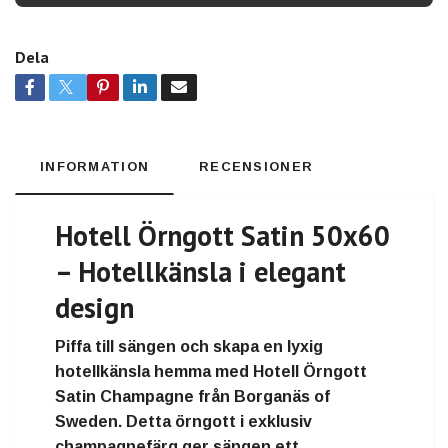
Dela
INFORMATION
RECENSIONER
Hotell Örngott Satin 50x60
– Hotellkänsla i elegant
design
Piffa till sängen och skapa
en lyxig
hotellkänsla hemma
med
Hotell Örngott
Satin Champagne från Borganäs of
Sweden
. Detta örngott i
exklusiv
champagnefärg
ger sängen ett