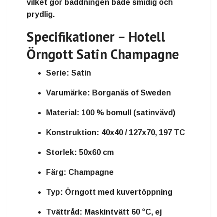
vilket gör bäddningen både
smidig och
prydlig
.
Specifikationer – Hotell
Örngott Satin Champagne
Serie:
Satin
Varumärke:
Borganäs of Sweden
Material:
100 % bomull (satinvävd)
Konstruktion:
40x40 / 127x70, 197 TC
Storlek:
50x60 cm
Färg:
Champagne
Typ:
Örngott med kuvertöppning
Tvättråd:
Maskintvätt 60 °C, ej