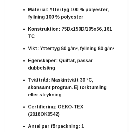
Material:
Yttertyg 100 % polyester,
fyllning 100 % polyester
Konstruktion:
75Dx150D/105x56, 161
TC
Vikt:
Yttertyg 80 g/m², fyllning 80 g/m²
Egenskaper:
Quiltat, passar
dubbelsäng
Tvättråd:
Maskintvätt 30 °C,
skonsamt program. Ej torktumling
eller strykning
Certifiering:
OEKO-TEX
(2018OK0542)
Antal per förpackning:
1