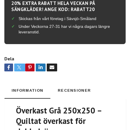
20% EXTRA RABATT HELA VECKAN PÅ
SÄNGKLÄDER! ANGE KOD: RABATT20
Skickas från vårt företag i Sävsjö-Småland
Under Veckorna 27-31 har vi några dagars längre
leveranstid.
Dela
INFORMATION
RECENSIONER
Överkast Grå 250x250 –
Quiltat överkast för