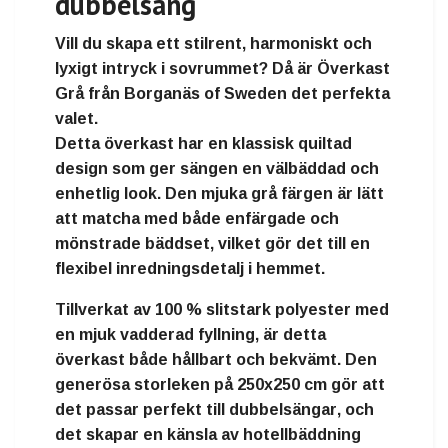
dubbelsäng
Vill du skapa ett
stilrent, harmoniskt och
lyxigt intryck i sovrummet
? Då är
Överkast
Grå från Borganäs of Sweden
det perfekta
valet.
Detta överkast har en
klassisk quiltad
design
som ger sängen en välbäddad och
enhetlig look. Den
mjuka grå färgen
är lätt
att matcha med både enfärgade och
mönstrade bäddset, vilket gör det till en
flexibel inredningsdetalj i hemmet.
Tillverkat av
100 % slitstark polyester med
en mjuk vadderad fyllning
, är detta
överkast både hållbart och bekvämt. Den
generösa storleken på
250x250 cm
gör att
det
passar perfekt till dubbelsängar
, och
det skapar en känsla av
hotellbäddning