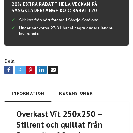
20% EXTRA RABATT HELA VECKAN PÅ
SÄNGKLÄDER! ANGE KOD: RABATT20
Skickas från vårt företag i Sävsjö-Småland
Under Veckorna 27-31 har vi några dagars längre
leveranstid.
Dela
INFORMATION
RECENSIONER
Överkast Vit 250x250 –
Stilrent och quiltat från