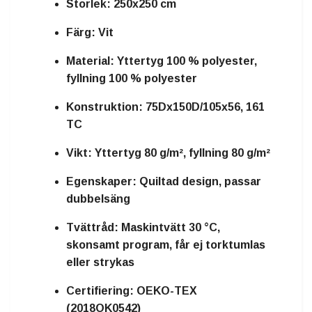
Storlek:
250x250 cm
Färg:
Vit
Material:
Yttertyg 100 % polyester,
fyllning 100 % polyester
Konstruktion:
75Dx150D/105x56, 161
TC
Vikt:
Yttertyg 80 g/m², fyllning 80 g/m²
Egenskaper:
Quiltad design, passar
dubbelsäng
Tvättråd:
Maskintvätt 30 °C,
skonsamt program, får ej torktumlas
eller strykas
Certifiering:
OEKO-TEX
(2018OK0542)