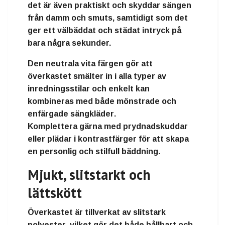
det är även
praktiskt och skyddar sängen
från damm och smuts
, samtidigt som det
ger ett
välbäddat och städat intryck
på
bara några sekunder.
Den
neutrala vita färgen
gör att
överkastet smälter in i alla typer av
inredningsstilar och enkelt kan
kombineras med både
mönstrade och
enfärgade sängkläder
.
Komplettera gärna med
prydnadskuddar
eller plädar i kontrastfärger
för att skapa
en personlig och stilfull bäddning.
Mjukt, slitstarkt och
lättskött
Överkastet är
tillverkat av slitstark
polyester
, vilket gör det både hållbart och