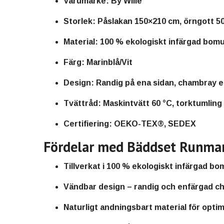
Varumärke:
By Wille
Storlek:
Påslakan 150×210 cm, örngott 5
Material:
100 % ekologiskt infärgad bomu
Färg:
Marinblå/Vit
Design:
Randig på ena sidan, chambray e
Tvättråd:
Maskintvätt 60 °C, torktumlin
Certifiering:
OEKO-TEX®, SEDEX
Fördelar med Bäddset Runmar
Tillverkat i
100 % ekologiskt infärgad bom
Vändbar design
– randig och enfärgad c
Naturligt andningsbart
material för opti