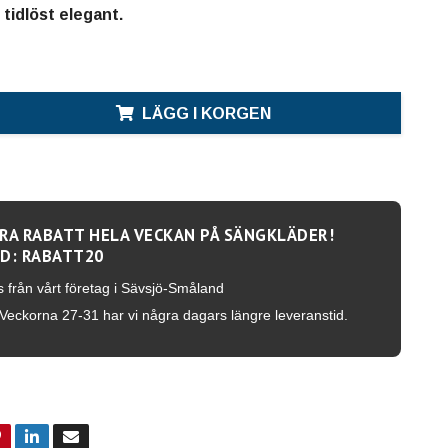
 tidlöst elegant.
LÄGG I KORGEN
RA RABATT HELA VECKAN PÅ SÄNGKLÄDER!
D: RABATT20
s från vårt företag i Sävsjö-Småland
Veckorna 27-31 har vi några dagars längre leveranstid.