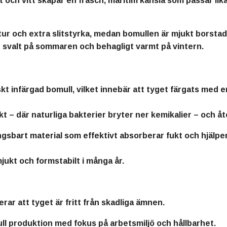
t och vitt
skapar en fräsch, maritim känsla som passar li
tur och extra slitstyrka, medan bomullen är mjukt borstad
e
svalt på sommaren och behagligt varmt på vintern
.
kt infärgad bomull
, vilket innebär att tyget färgats med 
kt
– där naturliga bakterier bryter ner kemikalier – och å
ingsbart material
som effektivt absorberar fukt och hjälpe
jukt och formstabilt i många år.
rar att tyget är fritt från skadliga ämnen.
ull produktion med fokus på arbetsmiljö och hållbarhet.