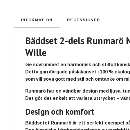
INFORMATION
RECENSIONER
Bäddset 2-dels Runmarö Ma
Wille
Ge sovrummet en harmonisk och stilfull käns
Detta garnfärgade påslakanset i
100 % ekolog
som vill sova gott med stil och omtanke om mil
Runmarö har en
vändbar design
med ljusa, tu
Det gör det enkelt att variera uttrycket – vän
Design och komfort
Bäddsetet Runmarö är ett perfekt exempel p