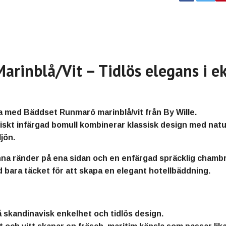
rinblå/Vit – Tidlös elegans i e
la med
Bäddset Runmarö marinblå/vit
från By Wille.
iskt infärgad bomull
kombinerar klassisk design med naturl
jön.
nna ränder på ena sidan och en
enfärgad spräcklig chamb
d bara täcket för att skapa en elegant hotellbäddning.
å
skandinavisk enkelhet och tidlös design
.