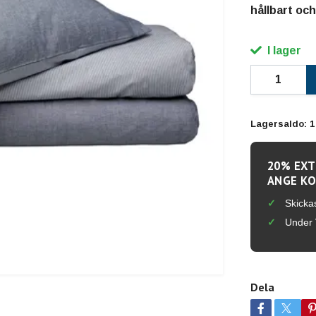
hållbart och
I lager
Lagersaldo:
1
20% EXT
ANGE KO
Skicka
Under 
Dela