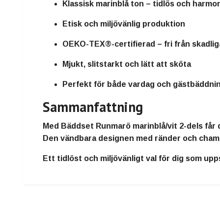
Klassisk marinblå ton
– tidlös och harmo
Etisk och miljövänlig produktion
OEKO-TEX®-certifierad
– fri från skadl
Mjukt, slitstarkt och lätt att sköta
Perfekt för både
vardag och gästbäddni
Sammanfattning
Med
Bäddset Runmarö marinblå/vit 2-dels
får 
Den vändbara designen med ränder och chambra
Ett
tidlöst och miljövänligt val
för dig som upp