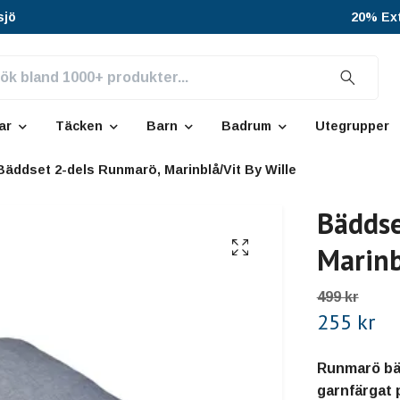
sjö
20% Ext
ar
Täcken
Barn
Badrum
Utegrupper
Bäddset 2-dels Runmarö, Marinblå/Vit By Wille
Bäddse
Marinb
499 kr
255 kr
Runmarö bäd
garnfärgat 