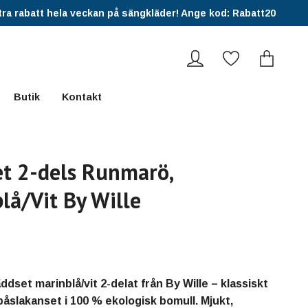
ra rabatt hela veckan på sängkläder! Ange kod: Rabatt20
Butik
Kontakt
t 2-dels Runmarö,
lå/Vit By Wille
dset marinblå/vit 2-delat från By Wille – klassiskt
påslakanset i 100 % ekologisk bomull. Mjukt,