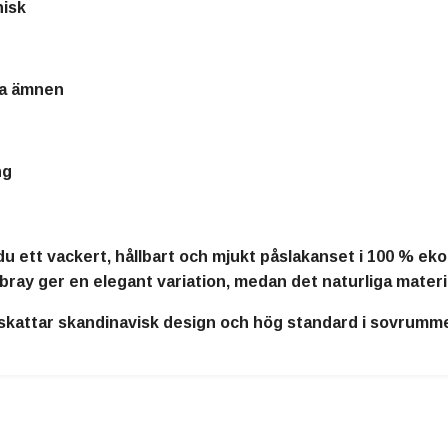
nisk
iga ämnen
ng
du ett
vackert, hållbart och mjukt påslakanset i 100 % eko
y ger en elegant variation, medan det naturliga material
skattar skandinavisk design och hög standard i sovrumme