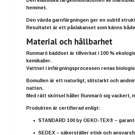
Den klassiska färgkombinationen av
marinblåt
hemmet.
Den
vävda garnfärgningen
ger en subtil struk
Resultatet är ett påslakanset som känns båd
Material och hållbarhet
Runmarö bäddset är tillverkat i
100 % ekologis
kemikalier
.
Vattnet i infärgningsprocessen renas
biologis
Bomullen är ett
naturligt, slitstarkt och andn
natten.
Med rätt skötsel håller Runmarö sig vackert, m
Produkten är certifierad enligt:
STANDARD 100 by OEKO-TEX®
– garante
SEDEX
– säkerställer etisk och ansvarsf