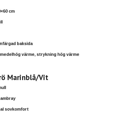
0×60 cm
ll
nfärgad baksida
g medelhög värme, strykning hög värme
ö Marinblå/Vit
ull
hambray
mal sovkomfort