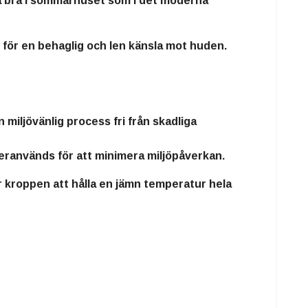
ka bra i sommarhuset som i det moderna
 för en behaglig och len känsla mot huden.
en
miljövänlig process fri från skadliga
teranvänds för att minimera miljöpåverkan.
r kroppen att hålla en jämn temperatur hela