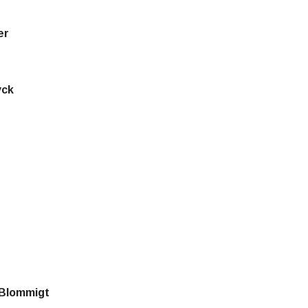
er
yck
 Blommigt