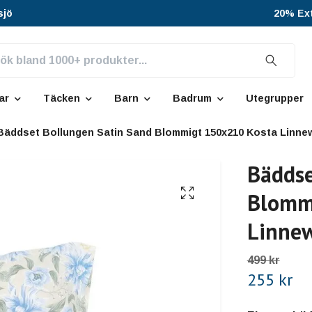
sjö
20% Ext
ar
Täcken
Barn
Badrum
Utegrupper
Bäddset Bollungen Satin Sand Blommigt 150x210 Kosta Linne
Bäddse
Blomm
Linnew
499 kr
255 kr