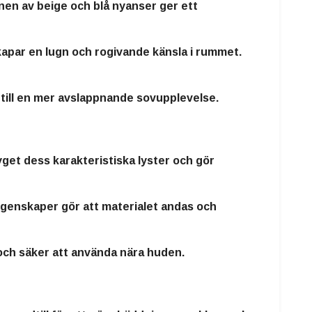
en av beige och blå nyanser ger ett
kapar en lugn och rogivande känsla i rummet.
 till en mer avslappnande sovupplevelse.
yget dess karakteristiska lyster och gör
 egenskaper gör att materialet andas och
 och säker att använda nära huden.