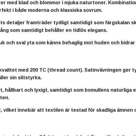
er med blad och blommor i mjuka naturtoner. Kombination
erfekt i både moderna och klassiska sovrum.
s detaljer framträder tydligt samtidigt som färgskalan s
kfång som samtidigt behåller en tidlös elegans.
uk och sval yta som känns behaglig mot huden och bidrar
nkvalitet med 200 TC (thread count). Satinvävningen ger t
er sin slitstyrka.
t, hållbart och lyxigt, samtidigt som bomullens naturliga
tten.
ilket innebär att textilen är testad för skadliga ämnen