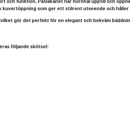
t och funktion. Påslakanet har hörnhål upptill och öppni
isk kuvertöppning som ger ett stilrent utseende och hålle
 vilket gör det perfekt för en elegant och bekväm bäddnin
ras följande skötsel: