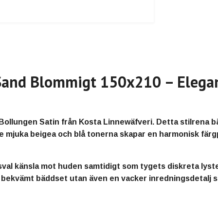
Sand Blommigt 150x210 – Elegant
ollungen Satin från Kosta Linnewäfveri. Detta stilrena 
De mjuka beigea och blå tonerna skapar en harmonisk fär
sval känsla mot huden samtidigt som tygets diskreta lyst
tt bekvämt bäddset utan även en vacker inredningsdetalj 