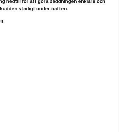
ng nedtill för att göra bäddningen enklare och
r kudden stadigt under natten.
g.