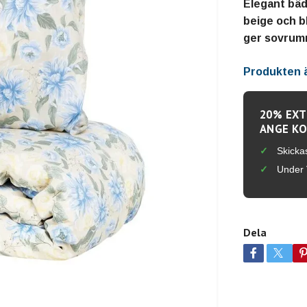
Elegant bäd
beige och bl
ger sovrum
Produkten är
20% EXT
ANGE KO
Skicka
Under 
Dela