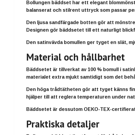
Bollungen bäddset har ett elegant blommönst
balanserat och stilrent uttryck som passar p
Den ljusa sandfärgade botten gör att mönstret
Designen gör bäddsetet till ett naturligt blic
Den satinvävda bomullen ger tyget en slät, mj
Material och hållbarhet
Bäddsetet är tillverkat av 100 % bomull i sati
materialet extra mjukt samtidigt som det behåll
Den höga trådtätheten gör att tyget känns fin
hjälper till att reglera temperaturen under na
Bäddsetet är dessutom OEKO-TEX-certifierat, v
Praktiska detaljer