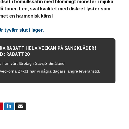
dset i bomullssatin med blommigt mönster i mjuka
å toner. Len, sval kvalitet med diskret lyster som
met en harmonisk känsl
 tyvärr slut i lager.
RA RABATT HELA VECKAN PÅ SÄNGKLÄDER!
D: RABATT20
s från vårt företag i Sävsjö-Småland
Veckorna 27-31 har vi några dagars längre leveranstid.