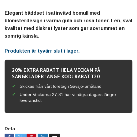
Elegant bäddset i satinvävd bomull med
blomsterdesign i varma gula och rosa toner. Len, sval
kvalitet med diskret lyster som ger sovrummet en
somrig känsla.
Produkten är tyvärr slut i lager.
20% EXTRA RABATT HELA VECKAN PÅ
SÄNGKLÄDER! ANGE KOD: RABATT20
Skickas från vårt företag i Sävsjö-Småland
Under Veckorna 27-31 har vi några dagars längre
leveranstid.
Dela