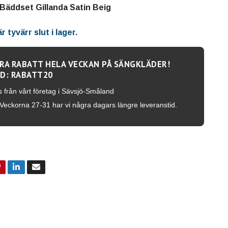
Bäddset Gillanda Satin Beig
 tyvärr slut i lager.
RA RABATT HELA VECKAN PÅ SÄNGKLÄDER!
D: RABATT20
s från vårt företag i Sävsjö-Småland
Veckorna 27-31 har vi några dagars längre leveranstid.