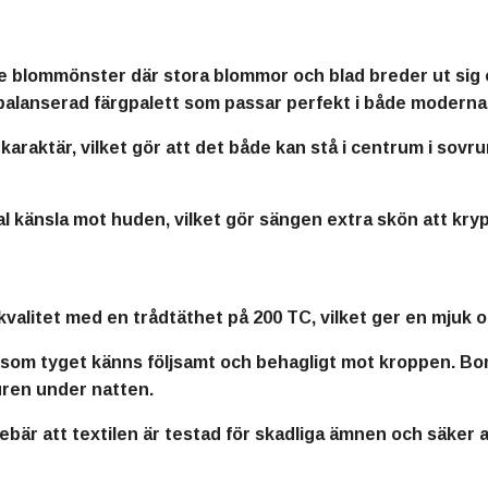
de blommönster där stora blommor och blad breder ut sig 
balanserad färgpalett som passar perfekt i både moderna
raktär, vilket gör att det både kan stå i centrum i sovr
l känsla mot huden, vilket gör sängen extra skön att krypa
kvalitet med en trådtäthet på 200 TC, vilket ger en mjuk och
 som tyget känns följsamt och behagligt mot kroppen. Bom
turen under natten.
ebär att textilen är testad för skadliga ämnen och säker 