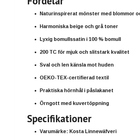
Fördelar
Naturinspirerat mönster med blommor o
Harmoniska beige och grå toner
Lyxig bomullssatin i 100 % bomull
200 TC för mjuk och slitstark kvalitet
Sval och len känsla mot huden
OEKO-TEX-certifierad textil
Praktiska hörnhål i påslakanet
Örngott med kuvertöppning
Specifikationer
Varumärke: Kosta Linnewäfveri