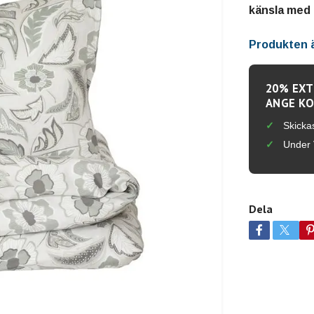
känsla med 
Produkten är
20% EXT
ANGE KO
Skicka
Under 
Dela