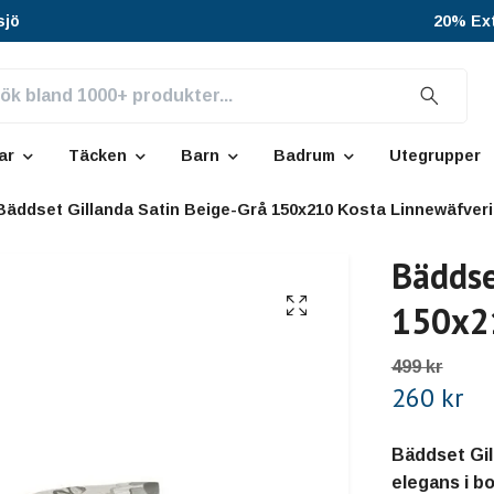
sjö
20% Ext
ar
Täcken
Barn
Badrum
Utegrupper
Bäddset Gillanda Satin Beige-Grå 150x210 Kosta Linnewäfveri
Bäddse
150x21
499 kr
260 kr
Bäddset Gil
elegans i b