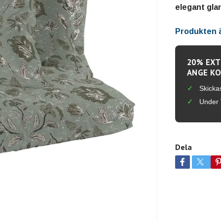
elegant gla
Produkten är
20% EXT
ANGE KO
Skicka
Under 
Dela