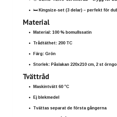
🛏️
Kingsize-set (3 delar)
– perfekt för du
Material
Material:
100 % bomullssatin
Trådtäthet:
200 TC
Färg:
Grön
Storlek:
Påslakan 220x210 cm, 2 st örngo
Tvättråd
Maskintvätt 60 °C
Ej blekmedel
Tvättas separat de första gångerna