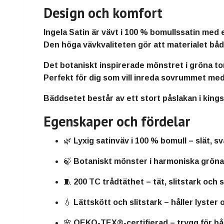
Design och komfort
Ingela Satin är vävt i
100 % bomullssatin
med 
Den höga vävkvaliteten gör att materialet båd
Det
botaniskt inspirerade mönstret
i gröna to
Perfekt för dig som vill inreda sovrummet med 
Bäddsetet består av ett
stort påslakan i king
Egenskaper och fördelar
🌿
Lyxig satinväv i 100 % bomull
– slät, sv
🍃
Botaniskt mönster
i harmoniska gröna
🧵
200 TC trådtäthet
– tät, slitstark och 
💧
Lättskött och slitstark
– håller lyster 
🌸
OEKO-TEX®-certifierad
– trygg för b