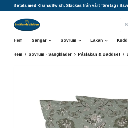
Betala med Klarna/Swish. Skickas från vårt företag i Säv
Hem
Sängar
Sovrum
Lakan
Kudd
Hem
Sovrum - Sängkläder
Påslakan & Bäddset