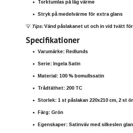
Torktumlas på låg värme
Stryk på medelvärme för extra glans
💡
Tips:
Vänd påslakanet ut och in vid tvätt för
Specifikationer
Varumärke:
Redlunds
Serie:
Ingela Satin
Material:
100 % bomullssatin
Trådtäthet:
200 TC
Storlek:
1 st påslakan 220x210 cm, 2 st 
Färg:
Grön
Egenskaper:
Satinväv med silkeslen gla