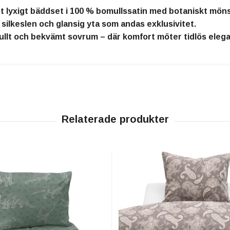
tt
lyxigt bäddset i 100 % bomullssatin
med botaniskt mönst
n
silkeslen och glansig yta
som andas exklusivitet.
fullt och bekvämt sovrum
– där komfort möter tidlös elega