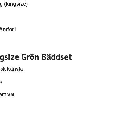
 (kingsize)
Amfori
ngsize Grön Bäddset
sk känsla
s
rt val