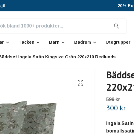
sjö
20% Ext
ar
Täcken
Barn
Badrum
Utegrupper
Bäddset Ingela Satin Kingsize Grön 220x210 Redlunds
Bäddse
220x2
599 kr
300 kr
Ingela Sati
bomullssati