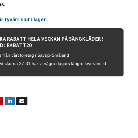
ns.
 tyvärr slut i lager.
RA RABATT HELA VECKAN PÅ SÄNGKLÄDER!
D: RABATT20
s från vårt företag i Sävsjö-Småland
Veckorna 27-31 har vi några dagars längre leveranstid.