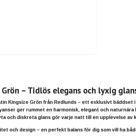
 Grön – Tidlös elegans och lyxig glan
atin Kingsize Grön
från
Redlunds
– ett exklusivt bäddset 
nyanser
ger rummet en harmonisk, elegant och naturnära 
yta och diskreta glans
gör varje natt till en upplevelse av 
litet och design
– en perfekt balans för dig som vill ha bå