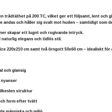
en
trådtäthet på 200 TC
, vilket ger ett följsamt, lent och g
e andas och håller sig svalt mot huden – samtidigt som de
ner skapar ett lugnt och rogivande intryck.
naturlig elegans och tidlös stil.
size 220x210 cm
samt
två örngott 50x60 cm
– idealiskt för
al och glansig
 nyanser
silkeslen struktur
och form efter tvätt
åde människa och miljö