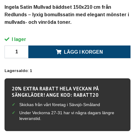
Ingela Satin Mullvad bäddset 150x210 cm från
Redlunds – lyxig bomullssatin med elegant mönster i
mullvads- och vinröda toner.
I lager
LÄGG I KORGEN
Lagersaldo:
1
20% EXTRA RABATT HELA VECKAN PÅ
SÄNGKLÄDER! ANGE KOD: RABATT20
Skickas från vårt företag i Sävsjö-Småland
Under Veckorna 27-31 har vi några dagars längre
leveranstid.