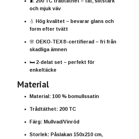
🧵
200 TC trådtäthet
– tät, slitstark
och mjuk väv
💧
Hög kvalitet
– bevarar glans och
form efter tvätt
🌸
OEKO-TEX®-certifierad
– fri från
skadliga ämnen
🛏️
2-delat set
– perfekt för
enkeltäcke
Material
Material:
100 % bomullssatin
Trådtäthet:
200 TC
Färg:
Mullvad/Vinröd
Storlek:
Påslakan 150x210 cm,