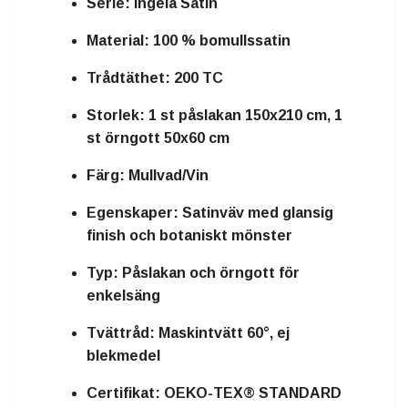
Serie:
Ingela Satin
Material:
100 % bomullssatin
Trådtäthet:
200 TC
Storlek:
1 st påslakan 150x210 cm, 1
st örngott 50x60 cm
Färg:
Mullvad/Vin
Egenskaper:
Satinväv med glansig
finish och botaniskt mönster
Typ:
Påslakan och örngott för
enkelsäng
Tvättråd:
Maskintvätt 60°, ej
blekmedel
Certifikat:
OEKO-TEX® STANDARD