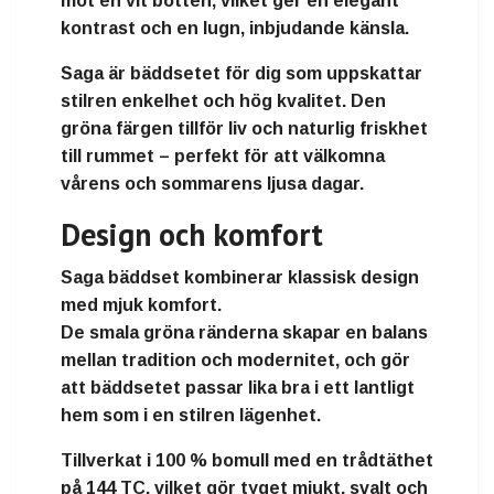
mot en vit botten
, vilket ger en elegant
kontrast och en lugn, inbjudande känsla.
Saga
är bäddsetet för dig som uppskattar
stilren enkelhet och hög kvalitet
. Den
gröna färgen tillför liv och naturlig friskhet
till rummet – perfekt för att välkomna
vårens och sommarens ljusa dagar.
Design och komfort
Saga bäddset
kombinerar klassisk design
med mjuk komfort.
De
smala gröna ränderna
skapar en balans
mellan tradition och modernitet, och gör
att bäddsetet passar lika bra i ett lantligt
hem som i en stilren lägenhet.
Tillverkat i
100 % bomull
med en
trådtäthet
på 144 TC
, vilket gör tyget
mjukt, svalt och