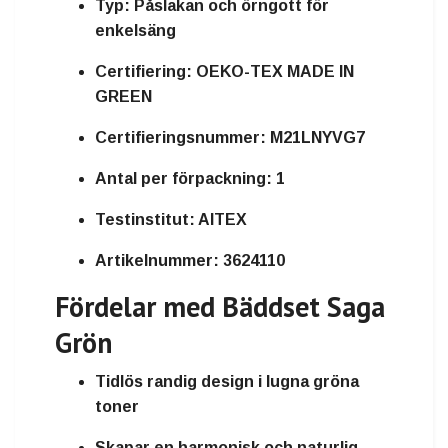
Typ:
Påslakan och örngott för
enkelsäng
Certifiering:
OEKO-TEX MADE IN
GREEN
Certifieringsnummer:
M21LNYVG7
Antal per förpackning:
1
Testinstitut:
AITEX
Artikelnummer:
3624110
Fördelar med Bäddset Saga
Grön
Tidlös randig design i lugna gröna
toner
Skapar en harmonisk och naturlig