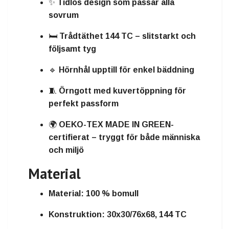
✨ Tidlös design som passar alla
sovrum
🛏️ Trådtäthet 144 TC – slitstarkt och
följsamt tyg
🔹 Hörnhål upptill för enkel bäddning
🧵 Örngott med kuvertöppning för
perfekt passform
🌍 OEKO-TEX MADE IN GREEN-
certifierat – tryggt för både människa
och miljö
Material
Material:
100 % bomull
Konstruktion:
30x30/76x68, 144 TC