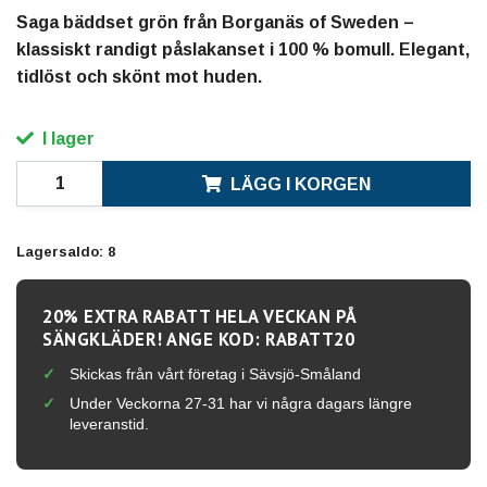
Saga bäddset grön från Borganäs of Sweden –
klassiskt randigt påslakanset i 100 % bomull. Elegant,
tidlöst och skönt mot huden.
I lager
LÄGG I KORGEN
Lagersaldo:
8
20% EXTRA RABATT HELA VECKAN PÅ
SÄNGKLÄDER! ANGE KOD: RABATT20
Skickas från vårt företag i Sävsjö-Småland
Under Veckorna 27-31 har vi några dagars längre
leveranstid.