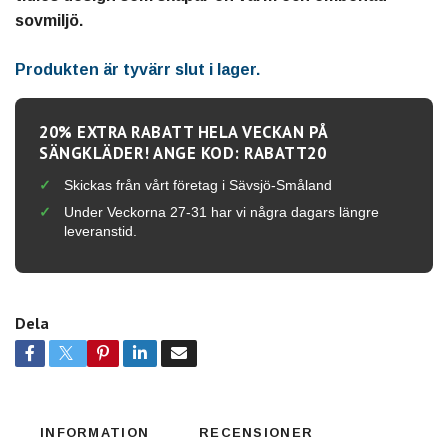
sovmiljö.
Produkten är tyvärr slut i lager.
20% EXTRA RABATT HELA VECKAN PÅ
SÄNGKLÄDER! ANGE KOD: RABATT20
Skickas från vårt företag i Sävsjö-Småland
Under Veckorna 27-31 har vi några dagars längre
leveranstid.
Dela
INFORMATION
RECENSIONER